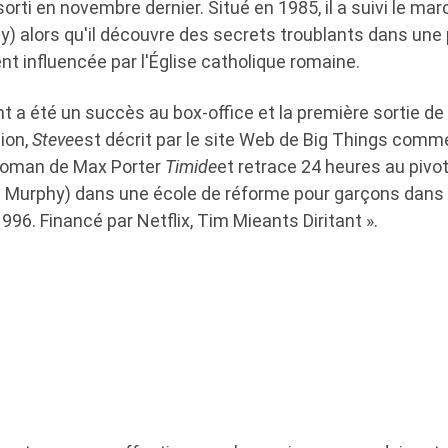
orti en novembre dernier. Situé en 1985, il a suivi le m
hy) alors qu'il découvre des secrets troublants dans une p
nt influencée par l'Église catholique romaine.
t a été un succès au box-office et la première sortie de 
ion,
Steve
est décrit par le site Web de Big Things comm
 roman de Max Porter
Timide
et retrace 24 heures au pivot
ian Murphy) dans une école de réforme pour garçons dans
1996. Financé par Netflix, Tim Mieants Diritant ».