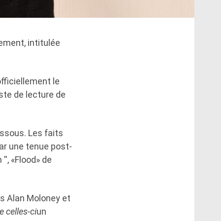
ement, intitulée
fficiellement le
iste de lecture de
essous. Les faits
par une tenue post-
'', «Flood» de
is Alan Moloney et
 celles-ci
un