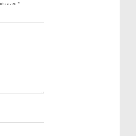
qués avec
*