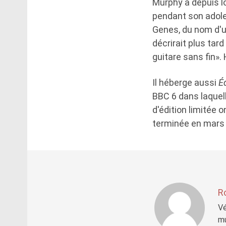
Murphy a depuis l
pendant son adole
Genes, du nom d'u
décrirait plus tar
guitare sans fin».
Il héberge aussi
Éd
BBC 6 dans laquell
d'édition limitée 
terminée en mars 
R
Vé
mu