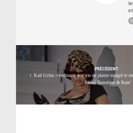
le
et
Post
navigation
PRÉCÉDENT :
Kali Uchis « embrasse une vie de plaisir malgré le m
Blissé 'Sunshine & Rain'