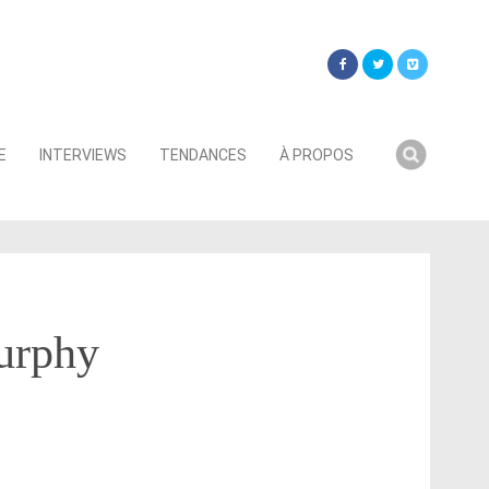
Searc
E
INTERVIEWS
TENDANCES
À PROPOS
for:
Murphy