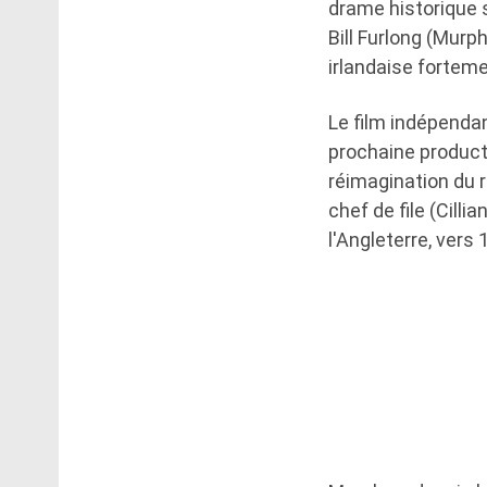
drame historique s
Bill Furlong (Murp
irlandaise forteme
Le film indépendan
prochaine product
réimagination du
chef de file (Cill
l'Angleterre, vers 