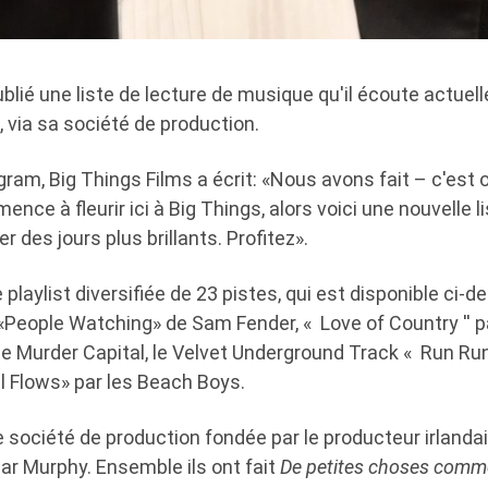
ublié une liste de lecture de musique qu'il écoute actuell
 via sa société de production.
gram, Big Things Films a écrit: «Nous avons fait – c'est o
nce à fleurir ici à Big Things, alors voici une nouvelle l
er des jours plus brillants. Profitez».
playlist diversifiée de 23 pistes, qui est disponible ci-d
 «People Watching» de Sam Fender, « Love of Country '' 
e Murder Capital, le Velvet Underground Track « Run Run 
el Flows» par les Beach Boys.
 société de production fondée par le producteur irlanda
ar Murphy. Ensemble ils ont fait
De petites choses comme