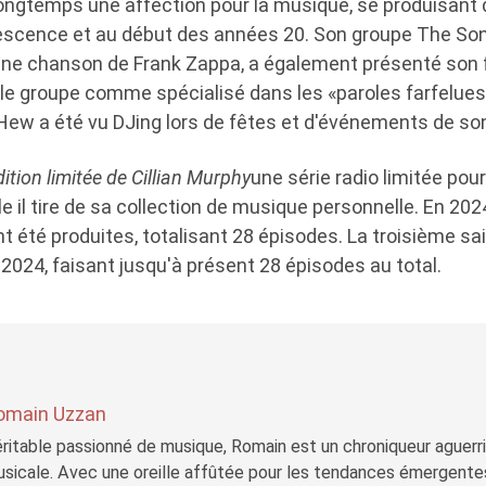
ongtemps une affection pour la musique, se produisant
scence et au début des années 20. Son groupe The Son
ne chanson de Frank Zappa, a également présenté son frè
d le groupe comme spécialisé dans les «paroles farfelues
 Hew a été vu DJing lors de fêtes et d'événements de son
ition limitée de Cillian Murphy
une série radio limitée pou
e il tire de sa collection de musique personnelle. En 202
ont été produites, totalisant 28 épisodes. La troisième sa
2024, faisant jusqu'à présent 28 épisodes au total.
omain Uzzan
ritable passionné de musique, Romain est un chroniqueur aguerri 
sicale. Avec une oreille affûtée pour les tendances émergente