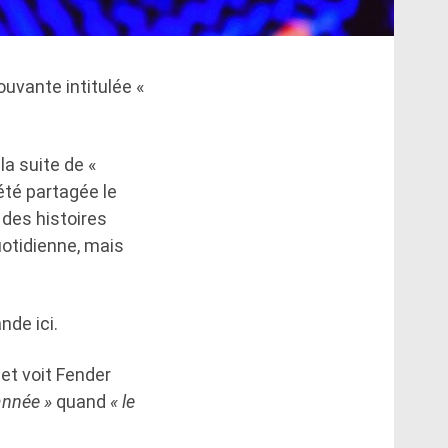
uvante intitulée «
la suite de «
été partagée le
 des histoires
uotidienne, mais
nde ici.
 et voit Fender
'année »
quand
« le