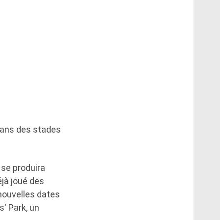
 dans des stades
 se produira
éjà joué des
nouvelles dates
' Park, un