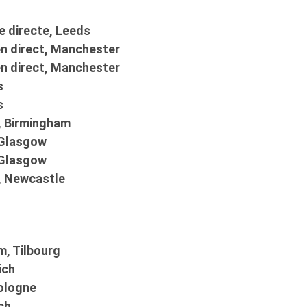
n
e directe, Leeds
en direct, Manchester
en direct, Manchester
s
s
a, Birmingham
 Glasgow
 Glasgow
a, Newcastle
m, Tilbourg
ich
Cologne
ch