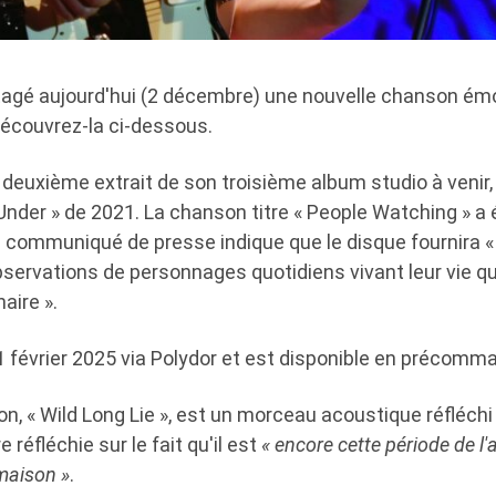
agé aujourd'hui (2 décembre) une nouvelle chanson émo
découvrez-la ci-dessous.
deuxième extrait de son troisième album studio à venir, 
nder » de 2021. La chanson titre « People Watching » a 
n communiqué de presse indique que le disque fournira «
bservations de personnages quotidiens vivant leur vie q
aire ».
21 février 2025 via Polydor et est disponible en précomma
n, « Wild Long Lie », est un morceau acoustique réfléchi
réfléchie sur le fait qu'il est
« encore cette période de l
 maison »
.