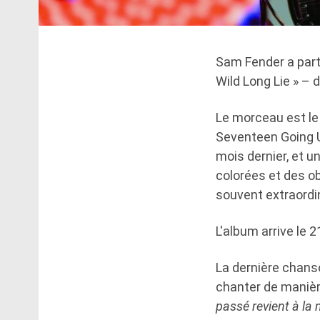
Sam Fender a part
Wild Long Lie » – 
Le morceau est le 
Seventeen Going U
mois dernier, et u
colorées et des o
souvent extraordin
L'album arrive le 
La dernière chanso
chanter de manière 
passé revient à la