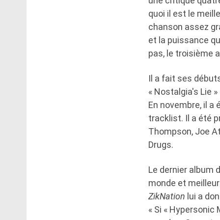
une critique quatr
quoi il est le meil
chanson assez gra
et la puissance qu
pas, le troisième 
Il a fait ses débu
« Nostalgia's Lie 
En novembre, il a
tracklist. Il a ét
Thompson, Joe Atk
Drugs.
Le dernier album 
monde et meilleur
ZikNation
lui a don
« Si « Hypersonic 