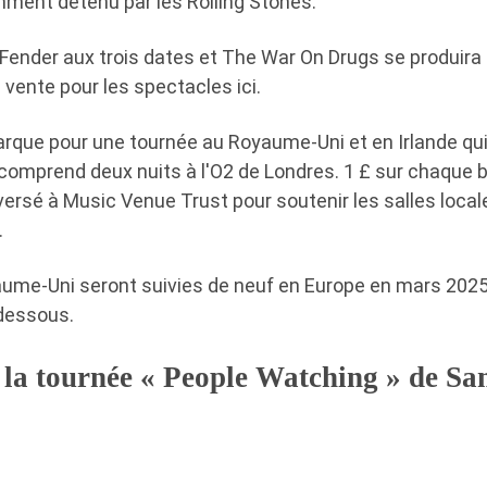
ent détenu par les Rolling Stones.
nder aux trois dates et The War On Drugs se produira le
n vente pour les spectacles ici.
arque pour une tournée au Royaume-Uni et en Irlande qui
comprend deux nuits à l'O2 de Londres. 1 £ sur chaque b
ersé à Music Venue Trust pour soutenir les salles local
.
ume-Uni seront suivies de neuf en Europe en mars 2025
-dessous.
e la tournée « People Watching » de S