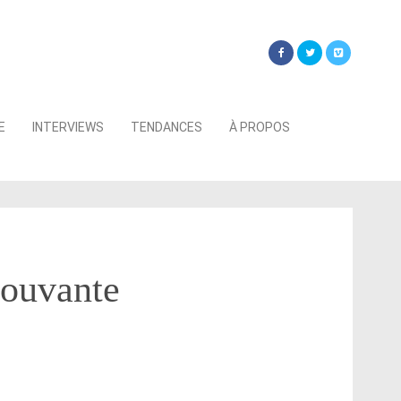
Searc
E
INTERVIEWS
TENDANCES
À PROPOS
for:
mouvante