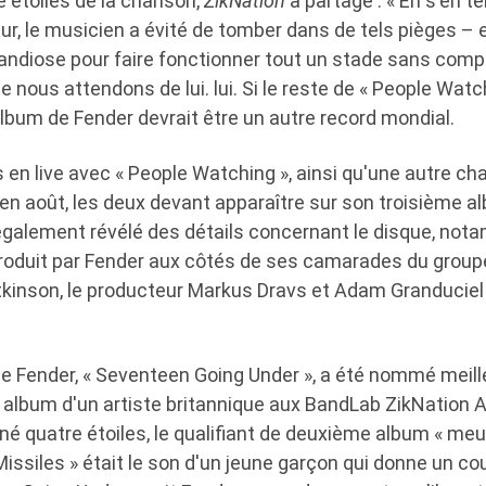
e étoiles de la chanson,
ZikNation
a partagé : « En s'en t
leur, le musicien a évité de tomber dans de tels pièges – e
ndiose pour faire fonctionner tout un stade sans com
e nous attendons de lui. lui. Si le reste de « People Watc
album de Fender devrait être un autre record mondial.
ts en live avec « People Watching », ainsi qu'une autre ch
» en août, les deux devant apparaître sur son troisième a
 également révélé des détails concernant le disque, no
é produit par Fender aux côtés de ses camarades du grou
inson, le producteur Markus Dravs et Adam Granduciel
de Fender, « Seventeen Going Under », a été nommé meil
 album d'un artiste britannique aux BandLab ZikNation 
né quatre étoiles, le qualifiant de deuxième album « meurt
Missiles » était le son d'un jeune garçon qui donne un co