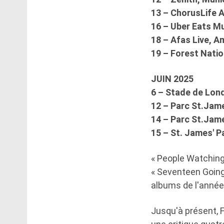
13 – ChorusLife 
16 – Uber Eats Mus
18 – Afas Live, 
19 – Forest Natio
JUIN 2025
6 – Stade de Lon
12 – Parc St.Jam
14 – Parc St.Jam
15 – St. James'
« People Watching 
« Seventeen Going 
albums de l'année
Jusqu'à présent, F