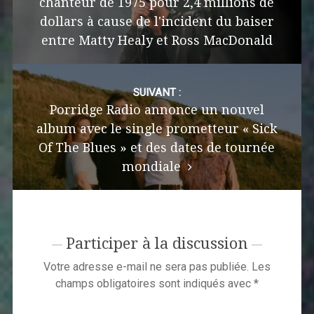
chanteur de 1975 pour 2,4 millions de
dollars à cause de l'incident du baiser
entre Matty Healy et Ross MacDonald
SUIVANT :
Porridge Radio annonce un nouvel
album avec le single prometteur « Sick
Of The Blues » et des dates de tournée
mondiale
Participer à la discussion
Votre adresse e-mail ne sera pas publiée.
Les
champs obligatoires sont indiqués avec
*