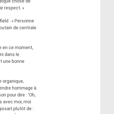
quelque chose de
e respect. »
ield : « Personne
 putain de centrale
re en ce moment,
ni dans le
ait une bonne
e organique,
à rendre hommage à
on pour dire : 'Oh,
s avec moi, moi
issait plutôt de :