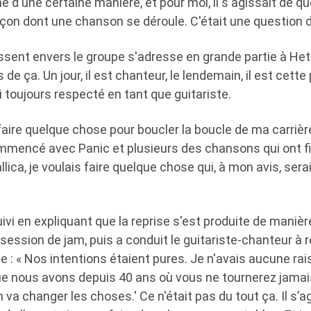
e d'une certaine manière, et pour moi, il s'agissait de 
açon dont une chanson se déroule. C'était une question d
essent envers le groupe s'adresse en grande partie à Hetf
de ça. Un jour, il est chanteur, le lendemain, il est cette
'ai toujours respecté en tant que guitariste.
 faire quelque chose pour boucler la boucle de ma carriè
mmencé avec Panic et plusieurs des chansons qui ont fi
llica, je voulais faire quelque chose qui, à mon avis, ser
vi en expliquant que la reprise s'est produite de manièr
 session de jam, puis a conduit le guitariste-chanteur 
e : « Nos intentions étaient pures. Je n'avais aucune rais
ue nous avons depuis 40 ans où vous ne tournerez jamai
 va changer les choses.' Ce n'était pas du tout ça. Il s’ag