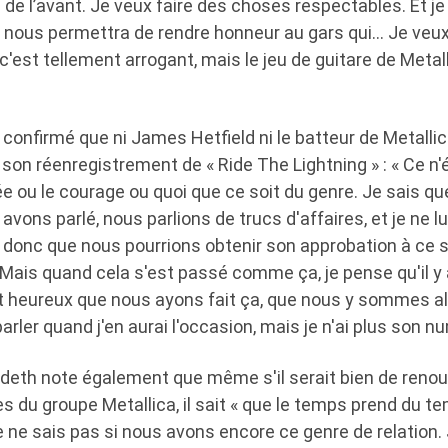
a de l’avant. Je veux faire des choses respectables. Et je
 nous permettra de rendre honneur au gars qui… Je veux 
 c'est tellement arrogant, mais le jeu de guitare de Metal
onfirmé que ni James Hetfield ni le batteur de Metallica
son réenregistrement de « Ride The Lightning » : « Ce n'
ée ou le courage ou quoi que ce soit du genre. Je sais que
vons parlé, nous parlions de trucs d'affaires, et je ne lui
s donc que nous pourrions obtenir son approbation à ce 
 Mais quand cela s'est passé comme ça, je pense qu'il y 
t heureux que nous ayons fait ça, que nous y sommes allé
arler quand j'en aurai l'occasion, mais je n'ai plus son n
deth note également que même s'il serait bien de reno
 du groupe Metallica, il sait « que le temps prend du te
je ne sais pas si nous avons encore ce genre de relation.