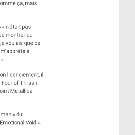
s comme ça, mais
 « n'était pas
 de montrer du
je voulais que ce
e m'apprête à
. «
on licenciement, il
g Four of Thrash
oint Metallica
ndman » du
Emotional Void ».