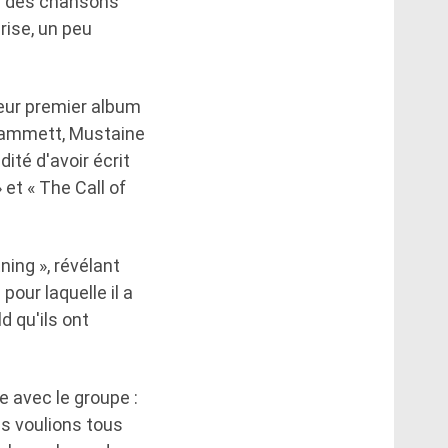
ne des chansons
rise, un peu
leur premier album
k Hammett, Mustaine
ité d'avoir écrit
et « The Call of
ning », révélant
our laquelle il a
d qu'ils ont
e avec le groupe :
us voulions tous