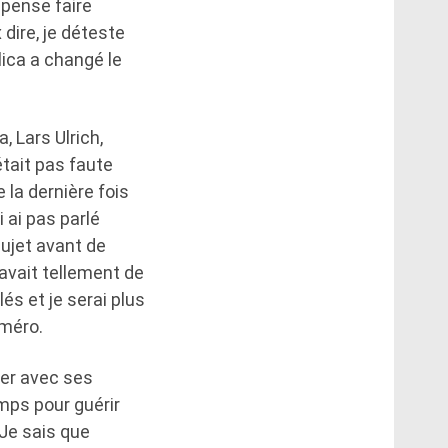
 pense faire
dire, je déteste
lica a changé le
, Lars Ulrich,
était pas faute
 la dernière fois
 ai pas parlé
sujet avant de
avait tellement de
s et je serai plus
uméro.
uer avec ses
mps pour guérir
 Je sais que