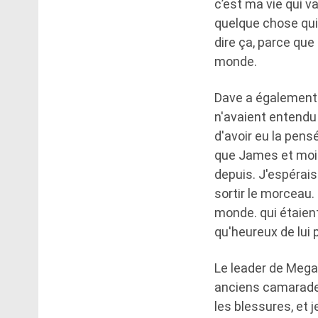
c’est ma vie qui v
quelque chose qui
dire ça, parce que
monde.
Dave a également c
n'avaient entendu 
d'avoir eu la pens
que James et moi a
depuis. J'espérai
sortir le morceau.
monde. qui étaien
qu'heureux de lui p
Le leader de Mega
anciens camarades
les blessures, et 