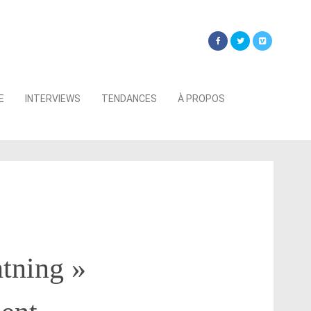
Searc
E
INTERVIEWS
TENDANCES
À PROPOS
for:
tning »