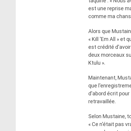
taquiné : « Nous 
est une reprise ma
comme ma chanso
Alors que Mustaine
« Kill 'Em All » e
est crédité d'avoi
deux morceaux sur 
Ktulu ».
Maintenant, Musta
que l'enregistreme
d'abord écrit pour 
retravaillée.
Selon Mustaine, to
« Ce n'était pas v