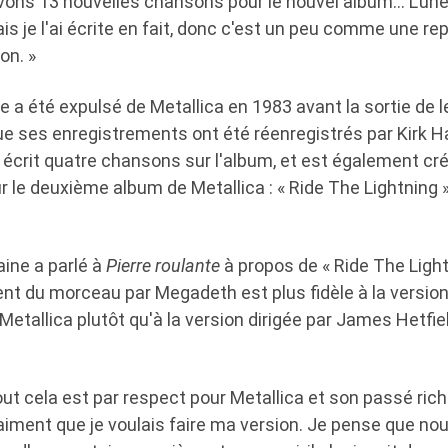
avons 13 nouvelles chansons pour le nouvel album… L'u
is je l'ai écrite en fait, donc c'est un peu comme une rep
n. »
 a été expulsé de Metallica en 1983 avant la sortie de 
t que ses enregistrements ont été réenregistrés par Kir
r écrit quatre chansons sur l'album, et est également créd
le deuxième album de Metallica : « Ride The Lightning » 
ine a parlé à
Pierre roulante
à propos de « Ride The Light
nt du morceau par Megadeth est plus fidèle à la version p
Metallica plutôt qu'à la version dirigée par James Hetfiel
ut cela est par respect pour Metallica et son passé rich
raiment que je voulais faire ma version. Je pense que no