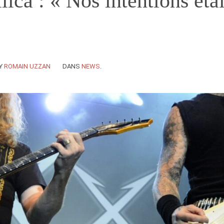
lica : « Nos intentions éta
Y
ROMAIN UZZAN
DANS
NEWS
.