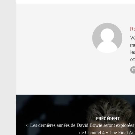
R
Vé
mu
le
et
Post
navigation
PRÉCÉDENT :
Les dernières années de David Bowie seront explorées
de Channel 4 « The Final Ac