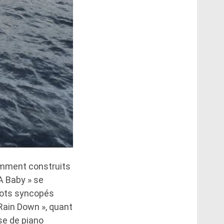
emment construits
 A Baby » se
hots syncopés
 Rain Down », quant
ase de piano