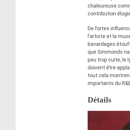
chaleureuse comme
contribution élog
De fortes influenc
l’artiste et la mu
bavardages étouff
que Simmonds navig
peu trop cuite, le
doivent être appl
tout cela montren
importants du R&B
Détails