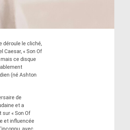
 déroule le cliché,
el Caesar, « Son Of
, mais ce disque
itablement
adien (né Ashton
ersaire de
daine et a
t sur « Son Of
e et influencée
l'inconnu, avec