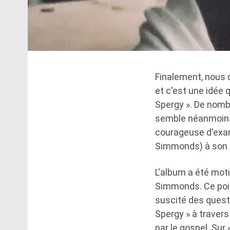
Finalement, nous d
et c'est une idée 
Spergy ». De nomb
semble néanmoins 
courageuse d'exam
Simmonds) à son p
L'album a été moti
Simmonds. Ce poin
suscité des questi
Spergy » à travers
par le gospel. Sur