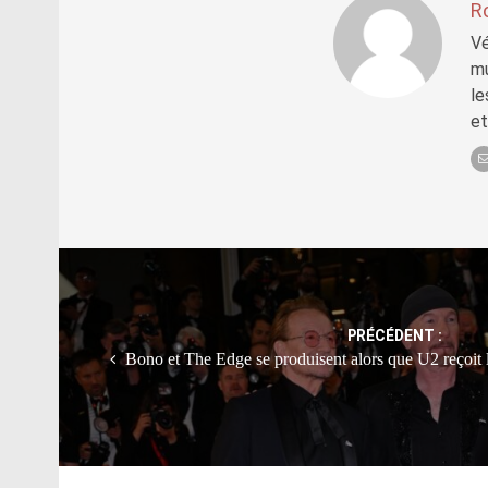
R
Vé
mu
le
et
Post
navigation
PRÉCÉDENT :
Bono et The Edge se produisent alors que U2 reçoit