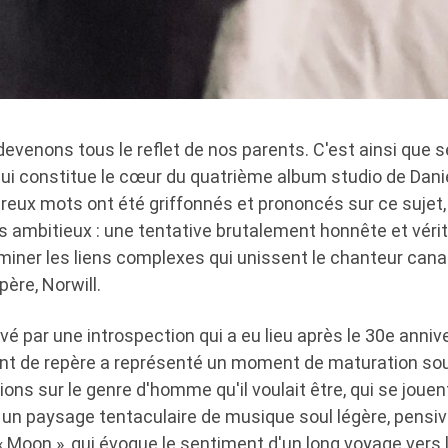
evenons tous le reflet de nos parents. C'est ainsi que se
qui constitue le cœur du quatrième album studio de Dani
reux mots ont été griffonnés et prononcés sur ce sujet
ambitieux : une tentative brutalement honnête et vér
iner les liens complexes qui unissent le chanteur can
ère, Norwill.
vé par une introspection qui a eu lieu après le 30e anniv
t de repère a représenté un moment de maturation sou
ons sur le genre d'homme qu'il voulait être, qui se jouen
 un paysage tentaculaire de musique soul légère, pensiv
 « Moon », qui évoque le sentiment d'un long voyage vers 