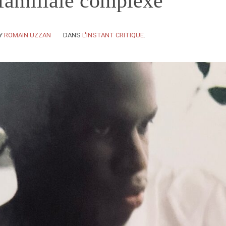
 familiale complexe
Y
ROMAIN UZZAN
DANS
L'INSTANT CRITIQUE
.