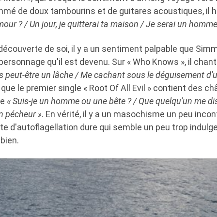
hmé de doux tambourins et de guitares acoustiques, il h
mour ? / Un jour, je quitterai ta maison / Je serai un homme, 
découverte de soi, il y a un sentiment palpable que Si
personnage qu'il est devenu. Sur « Who Knows », il chan
ais peut-être un lâche / Me cachant sous le déguisement d'u
 que le premier single « Root Of All Evil » contient des c
me
« Suis-je un homme ou une bête ? / Que quelqu'un me disc
un pécheur »
. En vérité, il y a un masochisme un peu inco
 d'autoflagellation dure qui semble un peu trop indulge
 bien.