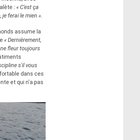
alète :
« C'est ça
je ferai le mien »
.
mmonds assume la
te
« Dernièrement,
ne fleur toujours
hâtiments
ipline s'il vous
nfortable dans ces
nte et qui n'a pas