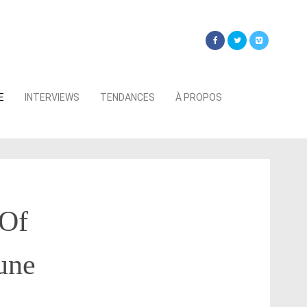
Searc
E
INTERVIEWS
TENDANCES
À PROPOS
for:
 Of
une