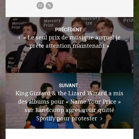
Post
navigation
PRÉCÉDENT :
« Le seul prix de musique auquel je
prête attention maintenant »
SUIVANT :
King Gizzard & the Lizard Wizard a mis
des albums pour « Name Your Price »
sur Bandcamp après avoir quitté
Spotify pour protester