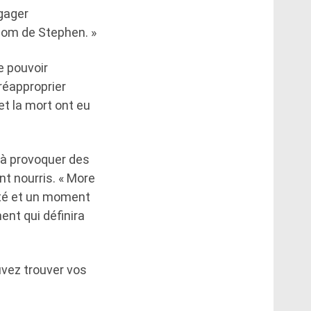
gager
 nom de Stephen. »
le pouvoir
réapproprier
et la mort ont eu
 à provoquer des
nt nourris. « More
uté et un moment
nt qui définira
uvez trouver vos