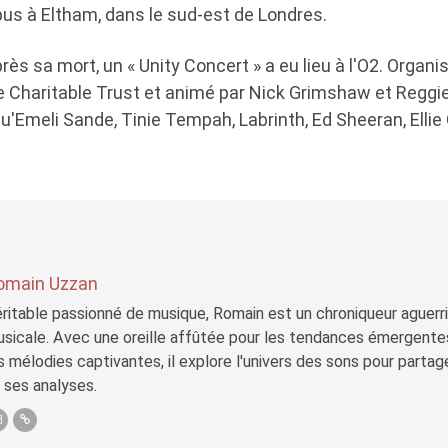
 bus à Eltham, dans le sud-est de Londres.
rès sa mort, un « Unity Concert » a eu lieu à l'O2. Organi
Charitable Trust et animé par Nick Grimshaw et Reggie Y
qu'Emeli Sande, Tinie Tempah, Labrinth, Ed Sheeran, Ellie
omain Uzzan
ritable passionné de musique, Romain est un chroniqueur aguerri 
sicale. Avec une oreille affûtée pour les tendances émergente
s mélodies captivantes, il explore l'univers des sons pour parta
 ses analyses.