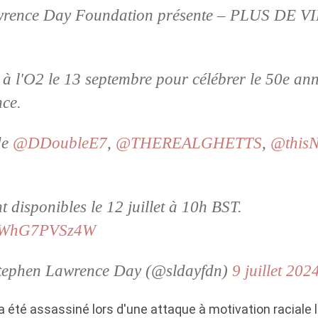
wrence Day Foundation présente – PLUS DE V
à l'O2 le 13 septembre pour célébrer le 50e ann
ce.
de
@DDoubleE7
,
@THEREALGHETTS
,
@this
nt disponibles le 12 juillet à 10h BST.
om/WhG7PVSz4W
tephen Lawrence Day (@sldayfdn)
9 juillet 202
 été assassiné lors d'une attaque à motivation raciale le