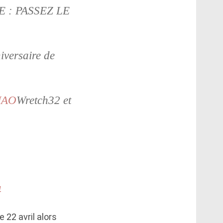
IE : PASSEZ LE
iversaire de
NAO
Wretch32 et
4
 22 avril alors