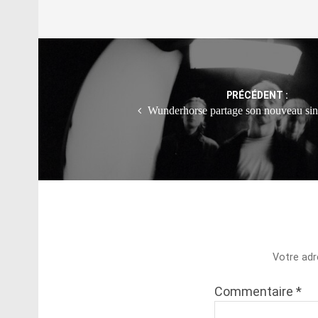
Post
navigation
PRÉCÉDENT :
Wunderhorse partage son nouveau sing
Votre adr
Commentaire
*