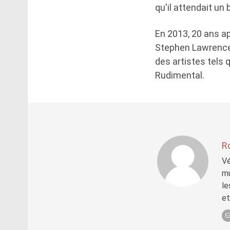
qu'il attendait un
En 2013, 20 ans ap
Stephen Lawrence 
des artistes tels 
Rudimental.
R
Vé
mu
le
et