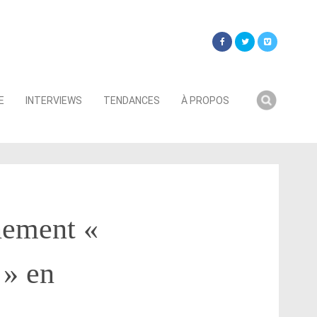
Searc
E
INTERVIEWS
TENDANCES
À PROPOS
for:
nement «
 » en