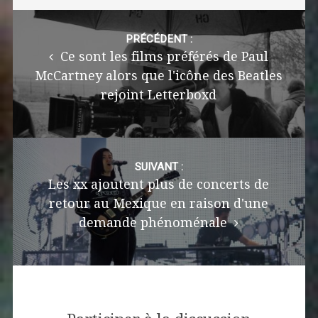
Post
navigation
PRÉCÉDENT :
Ce sont les films préférés de Paul
McCartney alors que l'icône des Beatles
rejoint Letterboxd
SUIVANT :
Les xx ajoutent plus de concerts de
retour au Mexique en raison d'une
demande phénoménale