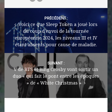
Post
navigation
PRÉCÉDENT :
Voici ce que Sleep Token a joué lors
du coup d'envoi de la tournée
européenne 2024, les niveaux III et IV
étant absents pour cause de maladie.
SUIVANT :
V de BTS et Bing Crosby vont sortir un
duo « qui fait le pont entre les époques
» de « White Christmas »