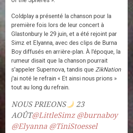
of the Spheres ».
Coldplay a présenté la chanson pour la
première fois lors de leur concert à
Glastonbury le 29 juin, et a été rejoint par
Simz et Elyanna, avec des clips de Burna
Boy diffusés en arrière-plan. À l'époque, la
rumeur disait que la chanson pourrait
s'appeler Supernova, tandis que
ZikNation
j'ai noté le refrain « Et ainsi nous prions »
tout au long du refrain.
NOUS PRIEONS
23
AOÛT
@LittleSimz
@burnaboy
@Elyanna
@TiniStoessel