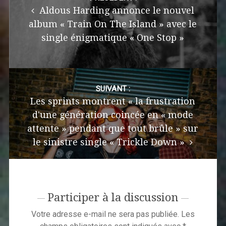
Aldous Harding annonce le nouvel
album « Train On The Island » avec le
single énigmatique « One Stop »
SUIVANT :
Les sprints montrent « la frustration
d'une génération coincée en « mode
attente » pendant que tout brûle » sur
le sinistre single « Trickle Down »
Participer à la discussion
Votre adresse e-mail ne sera pas publiée.
Les