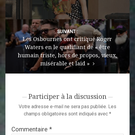
SUIVANT :
Les Osbournes ont critiqué Roger
Waters en le qualifiant de « être
humain triste, hors de propos, vieux,
misérable et laid »
Participer à la discussion
Votre adresse e-mail ne sera pas publiée.
Les
champs obligatoires sont indiqués avec
*
Commentaire
*