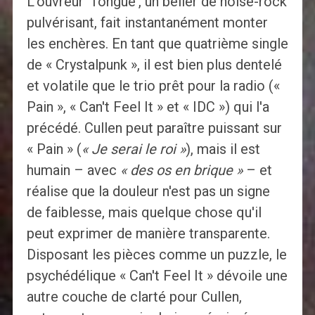
L'ouvreur 'Tongue', un bélier de noise-rock
pulvérisant, fait instantanément monter
les enchères. En tant que quatrième single
de « Crystalpunk », il est bien plus dentelé
et volatile que le trio prêt pour la radio («
Pain », « Can't Feel It » et « IDC ») qui l'a
précédé. Cullen peut paraître puissant sur
« Pain » (
« Je serai le roi »
), mais il est
humain – avec
« des os en brique »
– et
réalise que la douleur n'est pas un signe
de faiblesse, mais quelque chose qu'il
peut exprimer de manière transparente.
Disposant les pièces comme un puzzle, le
psychédélique « Can't Feel It » dévoile une
autre couche de clarté pour Cullen,