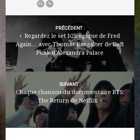
Post
navigation
PRÉCÉDENT :
Regardez le set b2b épique de Fred
Again… avec Thomas Bangalter de Daft
Punk d'Alexandra Palace
SUIVANT :
Chaque chanson du documentaire BTS:
The Return de Netflix