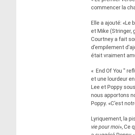
commencer la chans
Elle a ajouté: «Le 
et Mike (Stringer, 
Courtney a fait son
d'empilement d'aj
était vraiment amu
« End Of You '' re
et une lourdeur e
Lee et Poppy sous
nous apportons non
Poppy. «C'est notr
Lyriquement, la pi
vie pour moi
», Ce 
a suggéré Poppy.« 