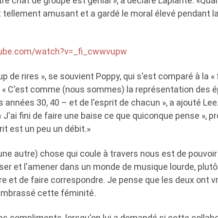
re chat de groupe est génial », a déclaré Laplante. «Qu
t tellement amusant et a gardé le moral élevé pendant l
tube.com/watch?v=_fi_cwwvupw
up de rires », se souvient Poppy, qui s'est comparé à la « 
. « C'est comme (nous sommes) la représentation des ép
s années 30, 40 – et de l'esprit de chacun », a ajouté Lee
 J'ai fini de faire une baise ce que quiconque pense », pr
it est un peu un débit.»
«(une autre) chose qui coule à travers nous est de pouvoir
sser et l'amener dans un monde de musique lourde, plutô
ire et de faire correspondre. Je pense que les deux ont 
mbrassé cette féminité.
es compliments, lorsqu'on lui a demandé si cette collab