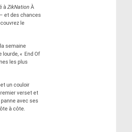
é à
ZikNation
À
 – et des chances
écouvrez le
 la semaine
e lourde, « End Of
nes les plus
et un couloir
premier verset et
a panne avec ses
ôte à côte.