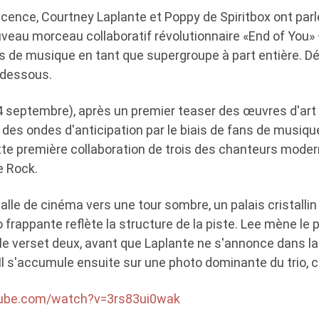
ence, Courtney Laplante et Poppy de Spiritbox ont parl
uveau morceau collaboratif révolutionnaire «End of You»
lus de musique en tant que supergroupe à part entière. D
-dessous.
 (4 septembre), après un premier teaser des œuvres d'art
 des ondes d'anticipation par le biais de fans de musiqu
tte première collaboration de trois des chanteurs moder
 Rock.
alle de cinéma vers une tour sombre, un palais cristallin 
 frappante reflète la structure de la piste. Lee mène le 
le verset deux, avant que Laplante ne s'annonce dans l
 Il s'accumule ensuite sur une photo dominante du trio, c
tube.com/watch?v=3rs83ui0wak