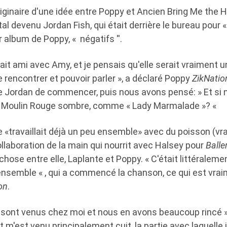
ginaire d'une idée entre Poppy et Ancien Bring Me the Ho
l devenu Jordan Fish, qui était derrière le bureau pour «
r album de Poppy, « négatifs ''.
était ami avec Amy, et je pensais qu'elle serait vraiment
 rencontrer et pouvoir parler », a déclaré Poppy
ZikNatio
de Jordan de commencer, puis nous avons pensé: » Et si 
un Moulin Rouge sombre, comme « Lady Marmalade »? «
le «travaillait déjà un peu ensemble» avec du poisson (
llaboration de la main qui nourrit avec Halsey pour
Balle
hose entre elle, Laplante et Poppy. « C'était littéraleme
ensemble « , qui a commencé la chanson, ce qui est vra
on
.
 sont venus chez moi et nous en avons beaucoup rincé »,
 m'est venu principalement cuit, la partie avec laquelle j