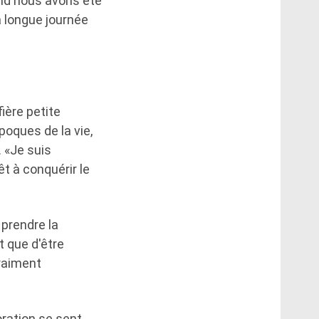
and nous avons été
a longue journée
fière petite
oques de la vie,
. «Je suis
êt à conquérir le
 prendre la
t que d'être
vraiment
oration se sent