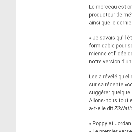
Le morceau est ori
producteur de méta
ainsi que le dernie
« Je savais qu'il 
formidable pour se
mienne et l'idée 
notre version d'
Lee a révélé qu'el
sur sa récente «co
suggérer quelque c
Allons-nous tout 
a-t-elle dit
ZikNati
« Poppy et Jordan
« Le premier verset