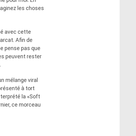
Imaginez les choses
né avec cette
iarcat. Afin de
e ne pense pas que
ses peuvent rester
.
un mélange viral
présenté à tort
terprété la «Soft
rnier, ce morceau