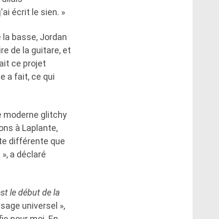
 écrit le sien. »
de la basse, Jordan
re de la guitare, et
ait ce projet
a fait, ce qui
re moderne glitchy
ons à Laplante,
te différente que
», a déclaré
est le début de la
sage universel »,
fie pour moi. En