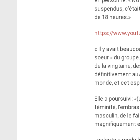
en personne. « Not
suspendus, c'étai
de 18 heures.»
https://www.you
« Il y avait beauco
soeur » du groupe
de la vingtaine, de
définitivement au«
monde, et cet espr
Elle a poursuivi: 
féminité, l'embra
masculin, de le fa
magnifiquement e
Laplante a rendu l