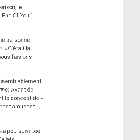
rizon, le
 End Of You ''
 une personne
n
. « C'était la
nous faisions
vraisemblablement
rine
) Avant de
nt le concept de »
iment amusant »,
 a poursuivi Lee.
'allais