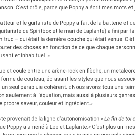
on. C'est drôle, parce que Poppy a écrit mes mots et j'ai
batteur et le guitariste de Poppy a fait de la batterie et 
guitariste de Spiritbox et le mari de Laplante) a fini par fai
 truc – qui était la dernière couche qui était venue. C'ét
outer des choses en fonction de ce que chaque personne 
sant et inhabituel. »
flue et coule entre une arène-rock en flèche, un metalco
n forme de couteau, écrasant les styles que nous associ
 un seul parapluie cohérent. « Nous avons tous une tein
 seulement à l'équation, mais aussi à plusieurs genres 
e propre saveur, couleur et ingrédient.»
ste provenait de la ligne d'autonomisation «
La fin de toi 
que Poppy a amené à Lee et Laplante.« C'est plus un mes
Je ne veux pas le classer, mais je sais ce que cela signi