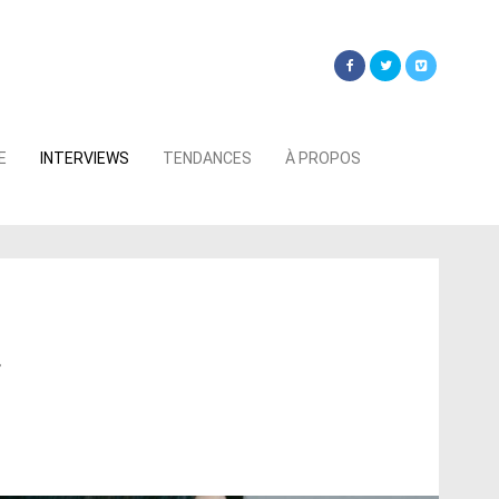
Searc
E
INTERVIEWS
TENDANCES
À PROPOS
for:
»