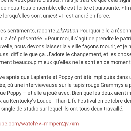
 de nous tous ensemble, elle est forte et puissante: « 
e lorsqu'elles sont unies! » Il est ancré en force.
 ces sentiments, raconte
ZikNation
Pourquoi elle a réson
ui a été présentée. « Pour moi, il s'agit de prendre le patr
uvelle, nous devons laisser la vieille façons mourir, et j
aussi difficile que ça. J'adore le changement, et les cho
ement beaucoup mieux qu'elles ne le sont en ce moment
rive après que Laplante et Poppy ont été impliqués dans 
née, où une intervieweuse sur le tapis rouge Grammys a 
ue Poppy – et elle a joué avec. Bien que les deux aient in
x au Kentucky's Louder Than Life Festival en octobre de
ingle de studio sur lequel ils ont tous deux travaillé.
tube.com/watch?v=mmpen2jv7xm