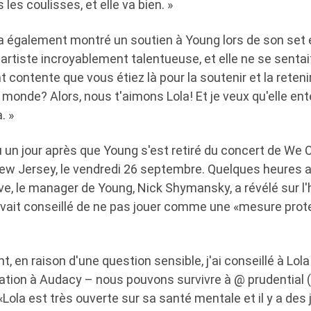
les coulisses, et elle va bien. »
i a également montré un soutien à Young lors de son set 
 artiste incroyablement talentueuse, et elle ne se sentait
t contente que vous étiez là pour la soutenir et la retenir
le monde? Alors, nous t'aimons Lola! Et je veux qu'elle en
. »
u un jour après que Young s'est retiré du concert de We C
ew Jersey, le vendredi 26 septembre. Quelques heures a
ive, le manager de Young, Nick Shymansky, a révélé sur l
 avait conseillé de ne pas jouer comme une «mesure prote
 en raison d'une question sensible, j'ai conseillé à Lol
oration à Audacy – nous pouvons survivre à @ prudential (c
Lola est très ouverte sur sa santé mentale et il y a des 