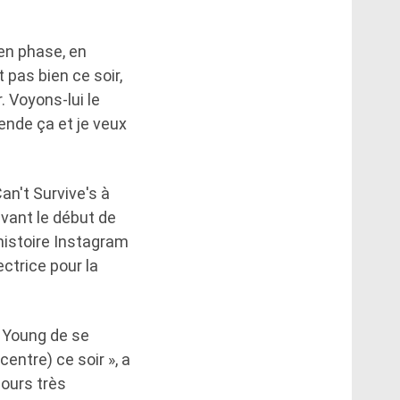
en phase, en
 pas bien ce soir,
. Voyons-lui le
tende ça et je veux
an't Survive's à
vant le début de
'histoire Instagram
ctrice pour la
a Young de se
entre) ce soir », a
jours très