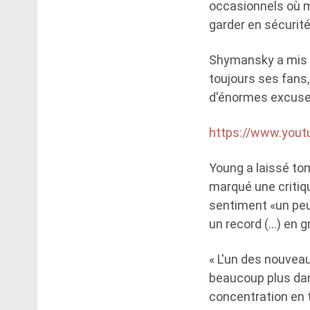
occasionnels où m
garder en sécurité
Shymansky a mis fi
toujours ses fans
d'énormes excuses
https://www.you
Young a laissé tom
marqué une critiqu
sentiment «un peu
un record (…) en g
« L'un des nouvea
beaucoup plus dans
concentration en 