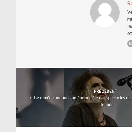
R
Vé
mu
le
et
Post
navigation
PRÉCÉDENT :
Le remède annonce un énorme été des spectacles de 
Irlande