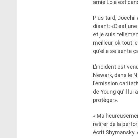
amie Lola est dans 
Plus tard, Doechi
disant: «C'est une
et je suis tellemen
meilleur, ok tout 
qu'elle se sente ça
L'incident est ven
Newark, dans le N
l'émission caritat
de Young qu'il lui
protéger».
« Malheureusement,
retirer de la perf
écrit Shymansky. «