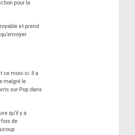
tion pour la
croyable et prend
 qu'envoyer
ce mois-ci. Il a
e malgré le
ants sur Pop dans
e qu'il y a
rfois de
aucoup