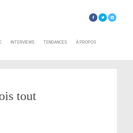
Searc
E
INTERVIEWS
TENDANCES
À PROPOS
for:
ois tout
»