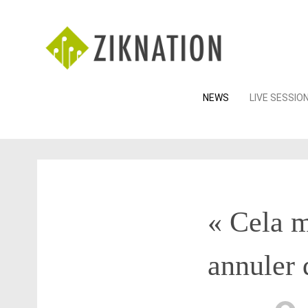
Skip
NEWS
LIVE SESSIO
to
content
« Cela m
annuler 