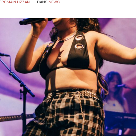
Y
ROMAIN UZZAN
DANS
NEWS
.