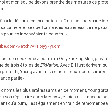
oi et mon équipe devons prendre des mesures de protec
.»
n à la déclaration en ajoutant: « C'est une personne in
, sa carrière et ses performances au sérieux. Je ne peux
 pour les inconvénients causés. »
tube.com/watch?v=1ipjyy7yudm
ber son deuxième album «I'm Only Fucking Moi», plus tôt 
e de trois étoiles de
ZikNation,
Avec El Hunt écrivant qu
 partout», Young avait mis de nombreux «tours surpren
rande partie».
ux noms les plus intéressants en ce moment, Young prouv
 son répertoire que » Messy « , et bien qu'il manque pa
tant qu'album, il est également en train de remonter be