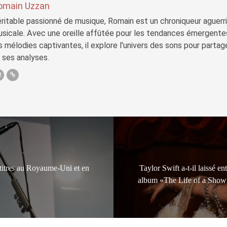
omain Uzzan
ritable passionné de musique, Romain est un chroniqueur aguerri 
sicale. Avec une oreille affûtée pour les tendances émergente
s mélodies captivantes, il explore l'univers des sons pour parta
 ses analyses.
titres au Royaume-Uni et en
Taylor Swift a-t-il laissé 
album «The Life of a Showgi