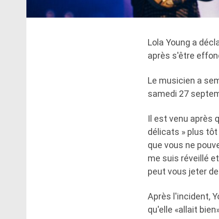
Lola Young a décla
après s'être effo
Le musicien a sem
samedi 27 septemb
Il est venu après
délicats » plus tô
que vous ne pouvez
me suis réveillé et 
peut vous jeter de
Après l'incident, 
qu'elle «allait bi