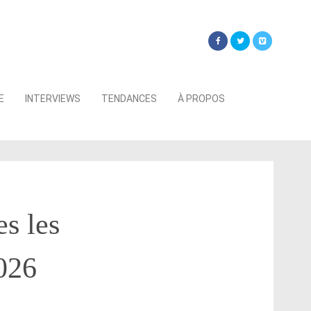
Searc
E
INTERVIEWS
TENDANCES
À PROPOS
for:
es les
026