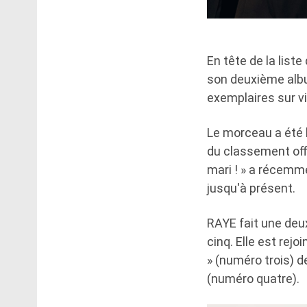
En tête de la list
son deuxième albu
exemplaires sur vi
Le morceau a été 
du classement offi
mari ! » a récemm
jusqu'à présent.
RAYE fait une deux
cinq. Elle est rejo
» (numéro trois) d
(numéro quatre).