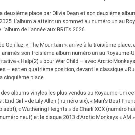
à la deuxième place par Olivia Dean et son deuxième alb
e 2025. L'album a atteint un sommet au numéro un au Ro
e l'album de l'année aux BRITs 2026.
e Gorillaz, « The Mountain », arrive à la troisième place, 
 animés son troisième album numéro un au Royaume-Uni
itative « Help(2) » pour War Child – avec Arctic Monkeys
res – est en quatrième position, devant le classique « R
a cinquième place.
0 des albums vinyles les plus vendus au Royaume-Uni ce
End Girl » de Lily Allen (numéro six), « Man's Best Frien
sept), « Wuthering Heights » de Charli XCX (numéro huit
(numéro neuf) et le disque 2013 d'Arctic Monkeys « AM »