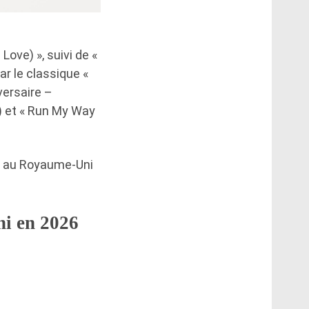
ove) », suivi de «
r le classique «
versaire –
) et « Run My Way
us au Royaume-Uni
ni en 2026