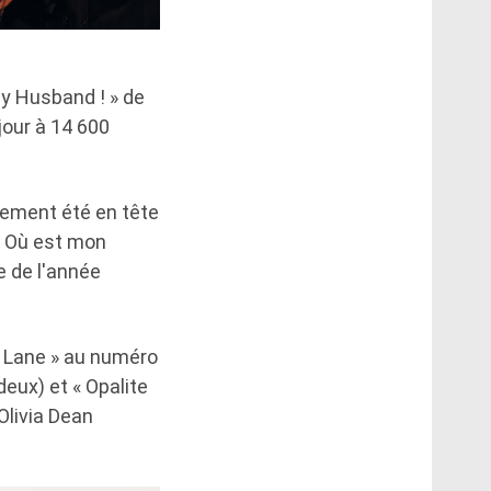
My Husband ! » de
jour à 14 600
lement été en tête
 « Où est mon
 de l'année
e Lane » au numéro
deux) et « Opalite
Olivia Dean