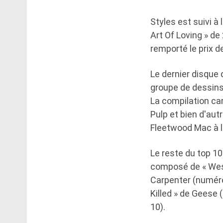
Styles est suivi 
Art Of Loving » d
remporté le prix d
Le dernier disque d
groupe de dessins
La compilation car
Pulp et bien d'aut
Fleetwood Mac à l
Le reste du top 1
composé de « West 
Carpenter (numéro 
Killed » de Geese 
10).