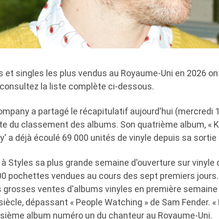
s et singles les plus vendus au Royaume-Uni en 2026 ont
​​consultez la liste complète ci-dessous.
Company a partagé le récapitulatif aujourd'hui (mercredi 1
ête du classement des albums. Son quatrième album, « Ki
y' a déjà écoulé 69 000 unités de vinyle depuis sa sortie 
à Styles sa plus grande semaine d'ouverture sur vinyle d
00 pochettes vendues au cours des sept premiers jours.
us grosses ventes d'albums vinyles en première semaine 
siècle, dépassant « People Watching » de Sam Fender. « 
oisième album numéro un du chanteur au Royaume-Uni.