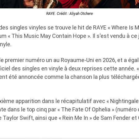
RAYE. Crédit : Aliyah Otchere
e des singles vinyles se trouve le hit de RAYE « Where Is 
m « This Music May Contain Hope ». Il s'est vendu à ce 
nyle.
le premier numéro un au Royaume-Uni en 2026, et a éga
ciel des singles en vinyle à deux reprises cette année.
ent été annoncée comme la chanson la plus téléchargée
ième apparition dans le récapitulatif avec « Nightingal
inte dans le top cinq par « The Fate Of Ophelia » (numéro 
e Taylor Swift, ainsi que « Rein Me In » de Sam Fender et 