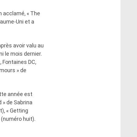
um acclamé, « The
yaume-Uni et a
après avoir valu au
 le mois dernier.
, Fontaines DC,
umours » de
tte année est
d » de Sabrina
), « Getting
 (numéro huit).