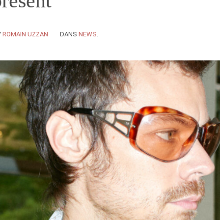
présent
Y
ROMAIN UZZAN
DANS
NEWS
.