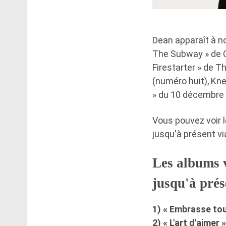
Dean apparaît à no
The Subway » de C
Firestarter » de T
(numéro huit), K
» du 10 décembre 
Vous pouvez voir 
jusqu'à présent vi
Les albums 
jusqu'à prés
1) « Embrasse tou
2) « L'art d'aimer 