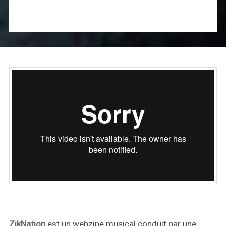
ZikNation
est un webzine musical conduit par une