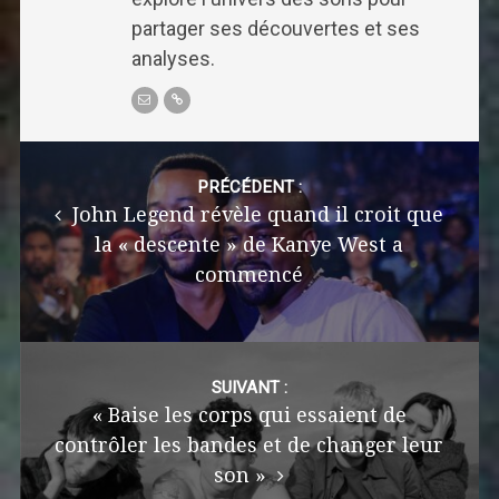
partager ses découvertes et ses
analyses.
Post
navigation
PRÉCÉDENT :
John Legend révèle quand il croit que
la « descente » de Kanye West a
commencé
SUIVANT :
« Baise les corps qui essaient de
contrôler les bandes et de changer leur
son »