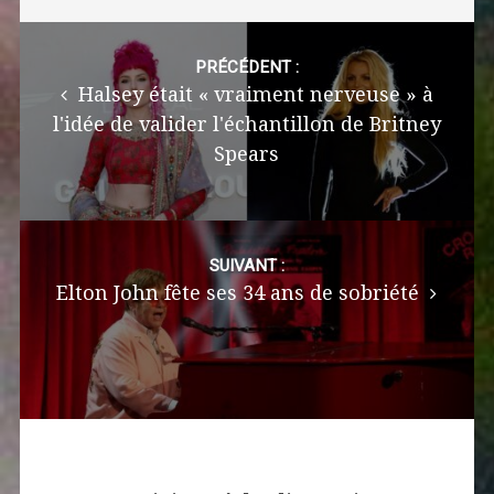
Post
navigation
PRÉCÉDENT :
Halsey était « vraiment nerveuse » à
l'idée de valider l'échantillon de Britney
Spears
SUIVANT :
Elton John fête ses 34 ans de sobriété