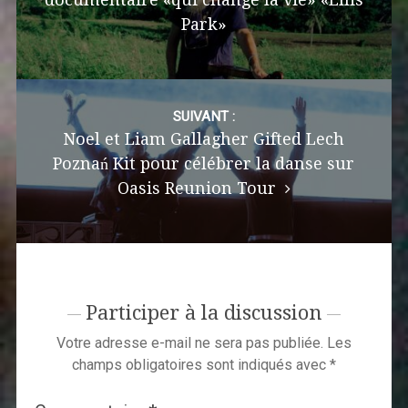
Park»
SUIVANT :
Noel et Liam Gallagher Gifted Lech
Poznań Kit pour célébrer la danse sur
Oasis Reunion Tour
Participer à la discussion
Votre adresse e-mail ne sera pas publiée.
Les
champs obligatoires sont indiqués avec
*