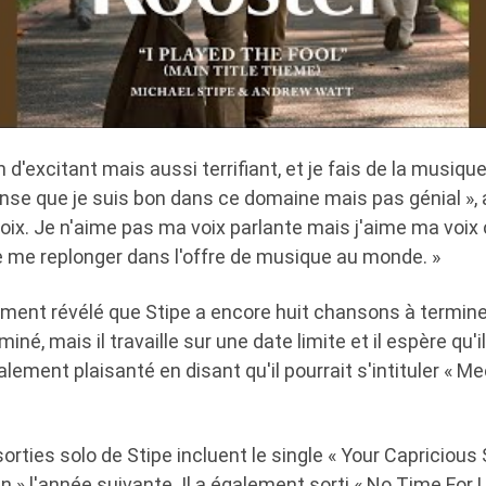
 d'excitant mais aussi terrifiant, et je fais de la musiqu
pense que je suis bon dans ce domaine mais pas génial », a-
oix. Je n'aime pas ma voix parlante mais j'aime ma voix c
e me replonger dans l'offre de musique au monde. »
lement révélé que Stipe a encore huit chansons à termin
miné, mais il travaille sur une date limite et il espère qu'i
également plaisanté en disant qu'il pourrait s'intituler « 
rties solo de Stipe incluent le single « Your Capricious 
 » l'année suivante. Il a également sorti « No Time For 