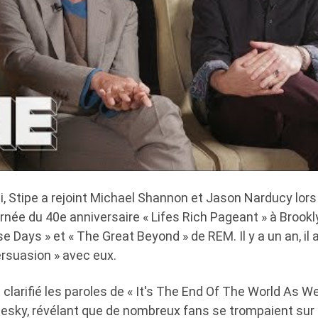
i, Stipe a rejoint Michael Shannon et Jason Narducy lors 
née du 40e anniversaire « Lifes Rich Pageant » à Brookly
e Days » et « The Great Beyond » de REM. Il y a un an, il
ersuasion » avec eux.
clarifié les paroles de « It's The End Of The World As W
luesky, révélant que de nombreux fans se trompaient sur 