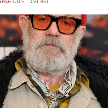
Y
ROMAIN UZZAN
DANS
NEWS
.