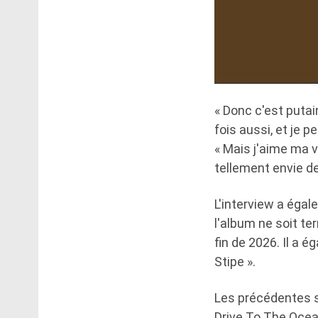
« Donc c'est putain
fois aussi, et je 
« Mais j'aime ma v
tellement envie d
L'interview a éga
l'album ne soit ter
fin de 2026. Il a 
Stipe ».
Les précédentes so
Drive To The Ocean