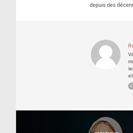
depuis des décenn
R
Vé
mu
le
et
Post
navigation