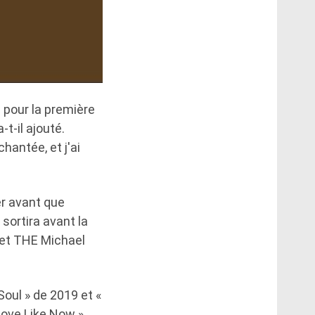
e pour la première
t-il ajouté.
hantée, et j'ai
er avant que
l sortira avant la
Meet THE Michael
Soul » de 2019 et «
Love Like Now »