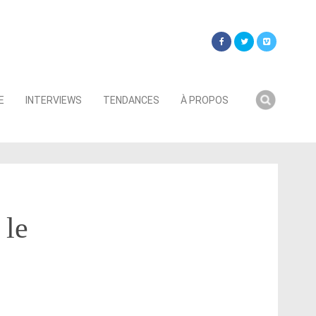
Searc
E
INTERVIEWS
TENDANCES
À PROPOS
for:
 le