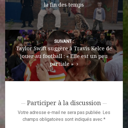
la fin des temps
SUIVANT :
Taylor Swift suggère à Travis Kelce de
jouer au football : « Elle est un peu
partiale »
Participer à la discussion
Votre adresse e-mail ne sera pas publiée.
Les
champs obligatoires sont indiqués avec
*