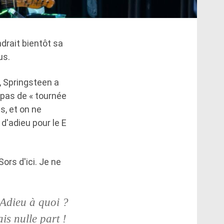
drait bientôt sa
us.
, Springsteen a
t pas de « tournée
s, et on ne
 d'adieu pour le E
Sors d'ici. Je ne
 Adieu à quoi ?
is nulle part !