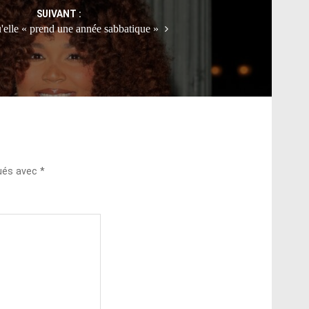
SUIVANT :
u'elle « prend une année sabbatique »
qués avec
*