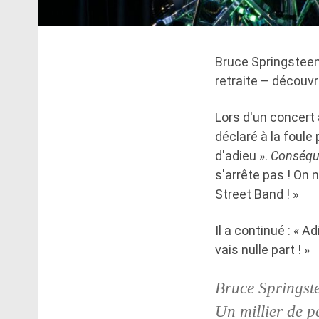
Bruce Springsteen 
retraite – découvr
Lors d'un concert 
déclaré à la foule 
d'adieu ».
Conséqu
s'arrête pas ! On 
Street Band ! »
Il a continué : « A
vais nulle part ! »
Bruce Springste
Un millier de pe