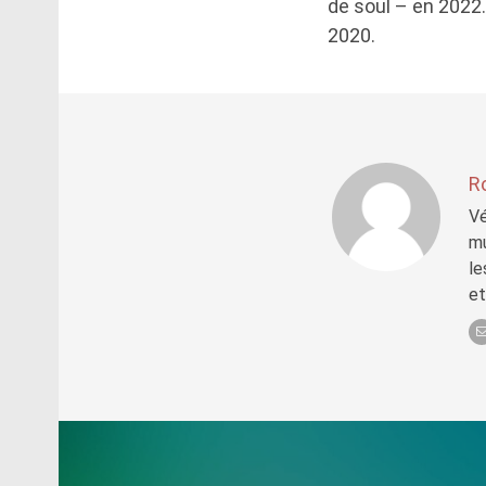
de soul – en 2022. 
2020.
R
Vé
mu
le
et
Post
navigation