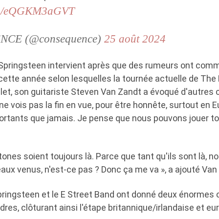
com/eQGKM3aGVT
CE (@consequence)
25 août 2024
 Springsteen intervient après que des rumeurs ont com
cette année selon lesquelles la tournée actuelle de The 
uillet, son guitariste Steven Van Zandt a évoqué d'autres 
 ne vois pas la fin en vue, pour être honnête, surtout en 
tants que jamais. Je pense que nous pouvons jouer to
tones soient toujours là. Parce que tant qu'ils sont là,
aux venus, n'est-ce pas ? Donc ça me va », a ajouté Van
Springsteen et le E Street Band ont donné deux énormes
es, clôturant ainsi l'étape britannique/irlandaise et eu