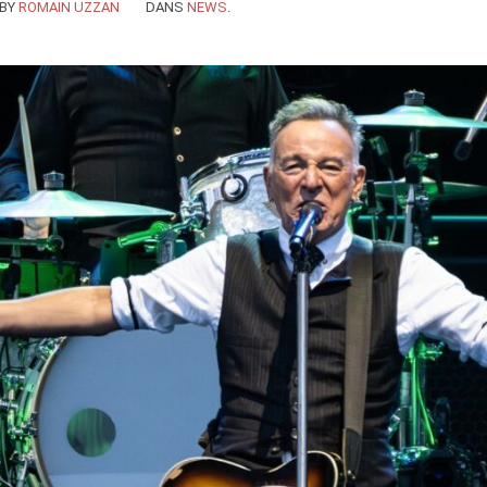
BY
ROMAIN UZZAN
DANS
NEWS
.