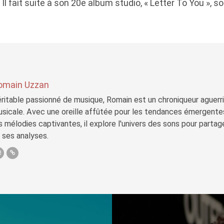
Il fait suite à son 20e album studio, « Letter To You », s
omain Uzzan
ritable passionné de musique, Romain est un chroniqueur aguerri 
sicale. Avec une oreille affûtée pour les tendances émergente
s mélodies captivantes, il explore l'univers des sons pour parta
 ses analyses.