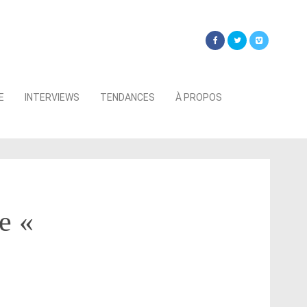
Searc
E
INTERVIEWS
TENDANCES
À PROPOS
for:
e «