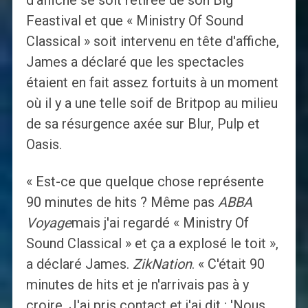
d'affiche se soit retirée de son Big
Feastival et que « Ministry Of Sound
Classical » soit intervenu en tête d'affiche,
James a déclaré que les spectacles
étaient en fait assez fortuits à un moment
où il y a une telle soif de Britpop au milieu
de sa résurgence axée sur Blur, Pulp et
Oasis.
« Est-ce que quelque chose représente
90 minutes de hits ? Même pas
ABBA
Voyage
mais j'ai regardé « Ministry Of
Sound Classical » et ça a explosé le toit »,
a déclaré James.
ZikNation
. « C'était 90
minutes de hits et je n'arrivais pas à y
croire. J'ai pris contact et j'ai dit : 'Nous