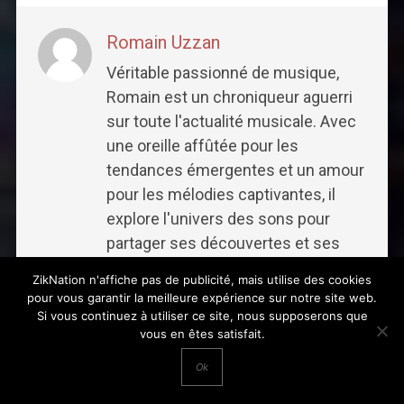
Romain Uzzan
Véritable passionné de musique,
Romain est un chroniqueur aguerri
sur toute l'actualité musicale. Avec
une oreille affûtée pour les
tendances émergentes et un amour
pour les mélodies captivantes, il
explore l'univers des sons pour
partager ses découvertes et ses
analyses.
ZikNation n'affiche pas de publicité, mais utilise des cookies
pour vous garantir la meilleure expérience sur notre site web.
Si vous continuez à utiliser ce site, nous supposerons que
vous en êtes satisfait.
Post
Ok
navigation
PRÉCÉDENT :
« Cela révèle à quel point ils étaient