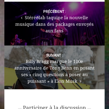
Post
navigation
PRÉCÉDENT :
Stéréolab taquine la nouvelle
musique dans des packages envoyés
aux fans
SUIVANT :
Billy Bragg marque le 100e
anniversaire de Tony Benn en posant
ses « cinq questions à poser au
puissant » à Elon Musk
Participer à la discussion