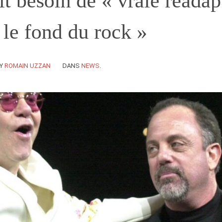
ait besoin de « vraie réadap
t le fond du rock »
Y
ROMAIN UZZAN
DANS
NEWS
.