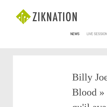
Skip
NEWS
LIVE SESSIO
to
content
Billy Jo
Blood » 