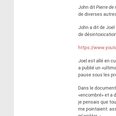
John dit
Pierre de
de diverses autres
John a dit de Joel 
de désintoxication, 
https://www.you
Joel est allé en c
a publié un «ultim
pause sous les pr
Dans le documenta
«encombré» et a di
je pensais que tout
me pointaient: asse
m'arrêter. «