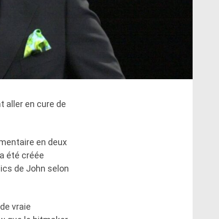
t aller en cure de
umentaire en deux
 a été créée
lics de John selon
 de vraie