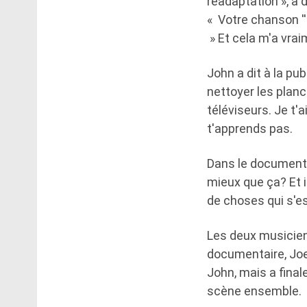
réadaptation », a 
« Votre chanson ''
» Et cela m'a vrai
John a dit à la pub
nettoyer les planch
téléviseurs. Je t'a
t'apprends pas.
Dans le documentai
mieux que ça? Et i
de choses qui s'es
Les deux musicien
documentaire, Joel
John, mais a final
scène ensemble.