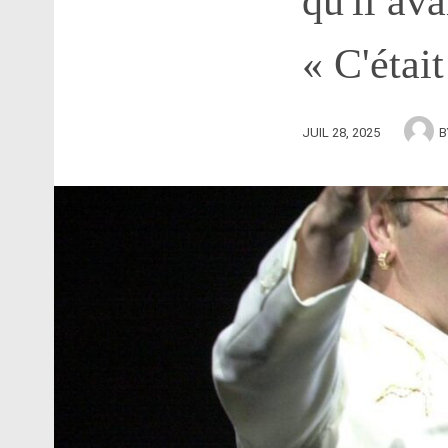
qu'il av
« C'étai
JUIL 28, 2025
B