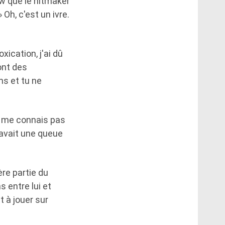
ew que le hitmaker
» Oh, c'est un ivre.
xication, j'ai dû
 ont des
ons et tu ne
ne me connais pas
 avait une queue
re partie du
 entre lui et
t à jouer sur