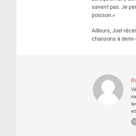
savent pas. Je pen
poisson.»
Ailleurs, Joel réc
chansons à demi-c
R
Vé
mu
le
et