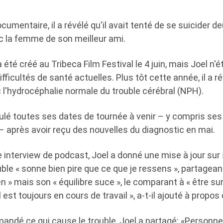
ocumentaire, il a révélé qu'il avait tenté de se suicider d
ec la femme de son meilleur ami.
été créé au Tribeca Film Festival le 4 juin, mais Joel n'é
fficultés de santé actuelles. Plus tôt cette année, il a ré
 l'hydrocéphalie normale du trouble cérébral (NPH).
ulé toutes ses dates de tournée à venir – y compris se
– après avoir reçu des nouvelles du diagnostic en mai.
 interview de podcast, Joel a donné une mise à jour sur 
uble « sonne bien pire que ce que je ressens », partageant
n » mais son « équilibre suce », le comparant à « être sur
il est toujours en cours de travail », a-t-il ajouté à propos
mandé ce qui cause le trouble, Joel a partagé: «Personne 