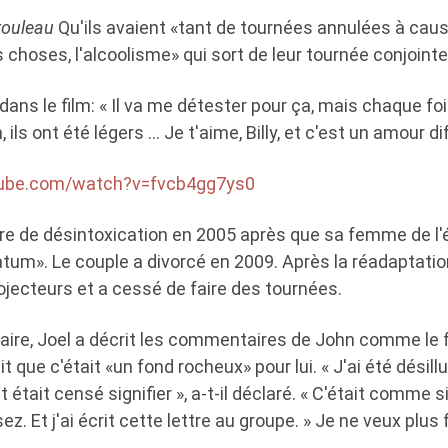
 rouleau
Qu'ils avaient «tant de tournées annulées à cau
 choses, l'alcoolisme» qui sort de leur tournée conjoint
dans le film: « Il va me détester pour ça, mais chaque foi
ils ont été légers … Je t'aime, Billy, et c'est un amour diff
tube.com/watch?v=fvcb4gg7ys0
ure de désintoxication en 2005 après que sa femme de l'
atum». Le couple a divorcé en 2009. Après la réadaptation
ojecteurs et a cessé de faire des tournées.
ire, Joel a décrit les commentaires de John comme le f
t que c'était «un fond rocheux» pour lui. « J'ai été désil
 était censé signifier », a-t-il déclaré. « C'était comme s
z. Et j'ai écrit cette lettre au groupe. » Je ne veux plus 