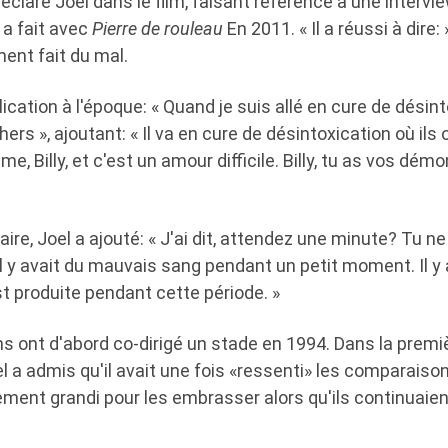
déclaré Joel dans le film, faisant référence à une intervi
 a fait avec
Pierre de rouleau
En 2011. « Il a réussi à dire: 
ment fait du mal.
lication à l'époque: « Quand je suis allé en cure de désinto
ers », ajoutant: « Il va en cure de désintoxication où ils
ime, Billy, et c'est un amour difficile. Billy, tu as vos dém
re, Joel a ajouté: « J'ai dit, attendez une minute? Tu 
l y avait du mauvais sang pendant un petit moment. Il y
t produite pendant cette période. »
s ont d'abord co-dirigé un stade en 1994. Dans la premiè
 a admis qu'il avait une fois «ressenti» les comparaisons
ement grandi pour les embrasser alors qu'ils continuaien