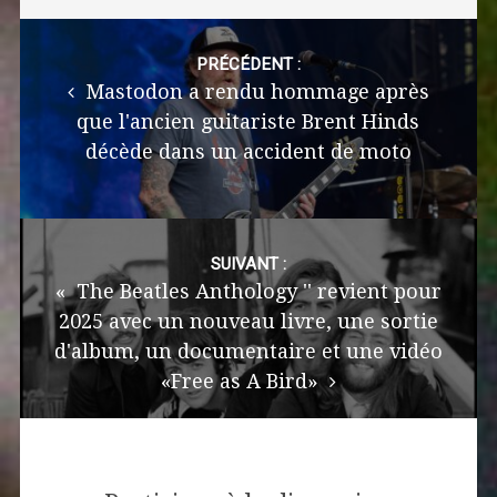
Post
navigation
PRÉCÉDENT :
Mastodon a rendu hommage après
que l'ancien guitariste Brent Hinds
décède dans un accident de moto
SUIVANT :
« The Beatles Anthology '' revient pour
2025 avec un nouveau livre, une sortie
d'album, un documentaire et une vidéo
«Free as A Bird»