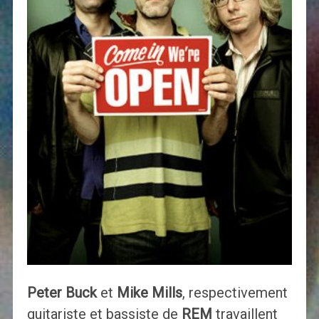
Peter Buck
et
Mike Mills
, respectivement
guitariste et bassiste de
REM
travaillent