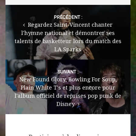
Post
navigation
PRÉCÉDENT :
Regardez Saint-Vincent chanter
l'hymne national et démontrer ses
talents de basketteur lors du match des
LA Sparks
SUIVANT :
New Found Glory, Bowling For Soup,
Plain White T's et plus encore pour
l'album officiel de reprises pop punk de
Disney