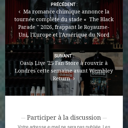
navigation
PRÉCÉDENT :
Ma romance chimique annonce la
tournée complète du stade « The Black
Parade '' 2026, frappant le Royaume-
Uni, l'Europe et l'Amérique du Nord
SUIVANT :
Oasis Live '25 Fan Store à rouvrir à
Londres cette semaine avant Wembley
Return
Participer à la discussion
Votre adresse e-mail ne sera pas publiée.
Les