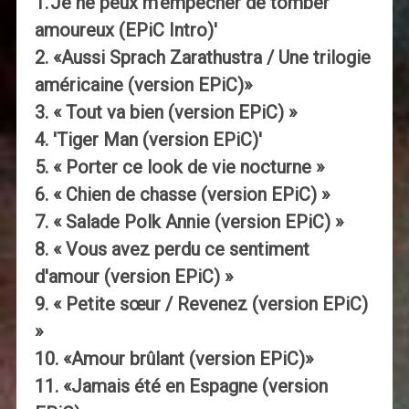
1.'Je ne peux m'empêcher de tomber
amoureux (EPiC Intro)'
2. «Aussi Sprach Zarathustra / Une trilogie
américaine (version EPiC)»
3. « Tout va bien (version EPiC) »
4. 'Tiger Man (version EPiC)'
5. « Porter ce look de vie nocturne »
6. « Chien de chasse (version EPiC) »
7. « Salade Polk Annie (version EPiC) »
8. « Vous avez perdu ce sentiment
d'amour (version EPiC) »
9. « Petite sœur / Revenez (version EPiC)
»
10. «Amour brûlant (version EPiC)»
11. «Jamais été en Espagne (version