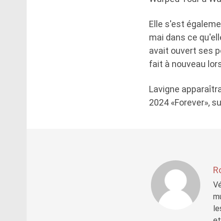
Elle s'est égalem
mai dans ce qu'el
avait ouvert ses p
fait à nouveau lor
Lavigne apparaîtra
2024 «Forever», sur
R
Vé
mu
le
et