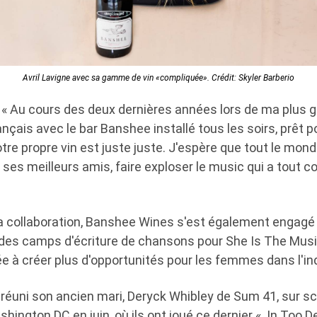
Avril Lavigne avec sa gamme de vin «compliquée». Crédit: Skyler Barberio
: « Au cours des deux dernières années lors de ma plus 
nçais avec le bar Banshee installé tous les soirs, prêt po
otre propre vin est juste juste. J'espère que tout le mond
c ses meilleurs amis, faire exploser le music qui a tout
la collaboration, Banshee Wines s'est également engagé 
t des camps d'écriture de chansons pour She Is The Musi
e à créer plus d'opportunités pour les femmes dans l'in
a réuni son ancien mari, Deryck Whibley de Sum 41, sur 
ington DC en juin, où ils ont joué ce dernier « In Too Dee