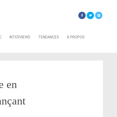
Searc
E
INTERVIEWS
TENDANCES
À PROPOS
for:
e en
ançant