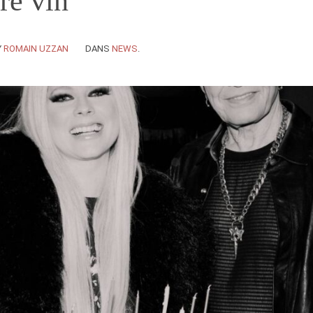
re vin
Y
ROMAIN UZZAN
DANS
NEWS
.