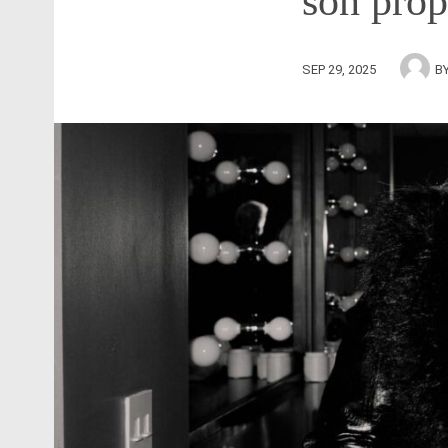
son prop
SEP 29, 2025
B