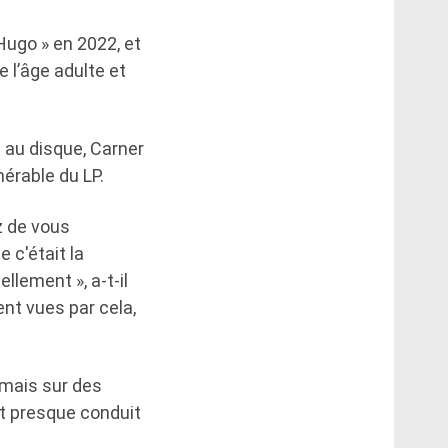
 Hugo » en 2022, et
 l’âge adulte et
 au disque, Carner
nérable du LP.
z de vous
e c'était la
ellement », a-t-il
ent vues par cela,
amais sur des
it presque conduit