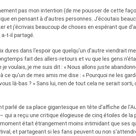
ainement pas mon intention (de me pousser de cette façon
ue en pensant à d'autres personnes. J'écoutais beauco
ker et j'écrivais beaucoup de choses en espérant que d
 a-t-il partagé.
oix dures dans l'espoir que quelqu'un d'autre viendrait me
longtemps fait des allers-retours et vu que les gens n'é
 je voulais, je me suis dit : « Nous allons juste abando
'à ce qu'un de mes amis me dise : « Pourquoi ne les ga
s là-bas ? » Sans lui, rien de tout cela ne serait sorti, c
 parlé de sa place gigantesque en tête d'affiche de l'A
 qui a reçu une critique élogieuse de cinq étoiles de la 
e moment était étrangement moins intimidant que ses q
tival, et partageant si les fans peuvent ou non s'attendr