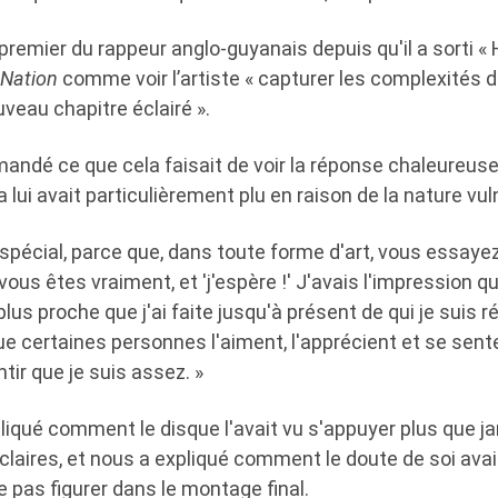
 premier du rappeur anglo-guyanais depuis qu'il a sorti «
kNation
comme voir l’artiste « capturer les complexités de
veau chapitre éclairé ».
mandé ce que cela faisait de voir la réponse chaleureuse
 lui avait particulièrement plu en raison de la nature vul
 spécial, parce que, dans toute forme d'art, vous essaye
ous êtes vraiment, et 'j'espère !' J'avais l'impression qu
lus proche que j'ai faite jusqu'à présent de qui je suis ré
ue certaines personnes l'aiment, l'apprécient et se sent
tir que je suis assez. »
liqué comment le disque l'avait vu s'appuyer plus que j
claires, et nous a expliqué comment le doute de soi ava
 pas figurer dans le montage final.