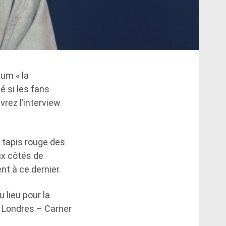
bum « la
é si les fans
rez l’interview
e tapis rouge des
ux côtés de
nt à ce dernier.
 lieu pour la
e Londres – Carner