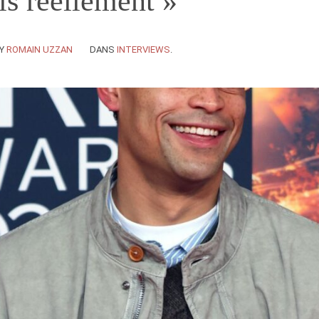
uis réellement »
Y
ROMAIN UZZAN
DANS
INTERVIEWS
.