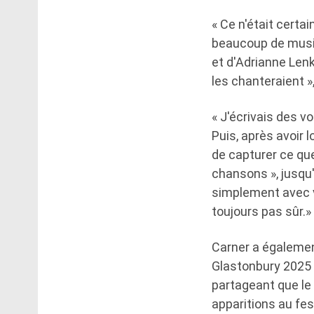
« Ce n'était cert
beaucoup de musiq
et d'Adrianne Len
les chanteraient »,
« J'écrivais des v
Puis, après avoir 
de capturer ce que
chansons », jusqu
simplement avec vou
toujours pas sûr.»
Carner a également
Glastonbury 2025 –
partageant que l
apparitions au fes