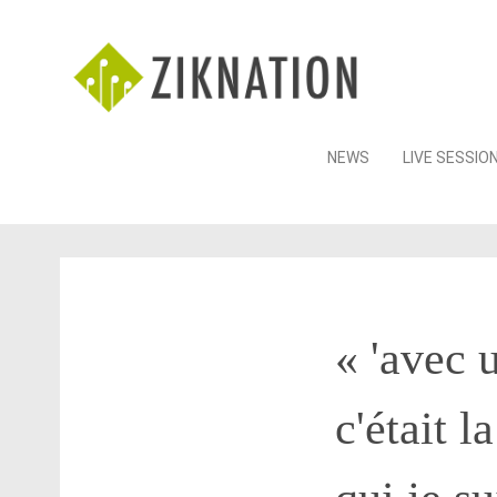
Skip
NEWS
LIVE SESSIO
to
content
« 'avec 
c'était l