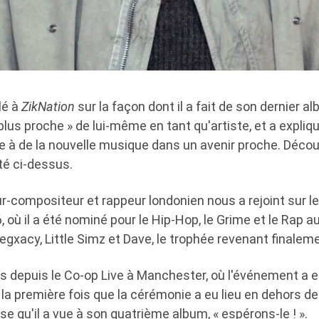
lé à
ZikNation
sur la façon dont il a fait de son dernier al
plus proche » de lui-même en tant qu'artiste, et a expliqu
e à de la nouvelle musique dans un avenir proche. Découv
té ci-dessus.
r-compositeur et rappeur londonien nous a rejoint sur l
où il a été nominé pour le Hip-Hop, le Grime et le Rap a
egxacy, Little Simz et Dave, le trophée revenant finaleme
 depuis le Co-op Live à Manchester, où l'événement a eu
 la première fois que la cérémonie a eu lieu en dehors d
nse qu'il a vue à son quatrième album, « espérons-le ! ».