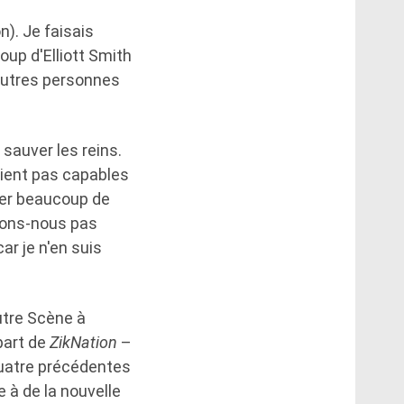
). Je faisais
up d'Elliott Smith
'autres personnes
 sauver les reins.
taient pas capables
nner beaucoup de
rdons-nous pas
ar je n'en suis
utre Scène à
part de
ZikNation
–
uatre précédentes
e à de la nouvelle