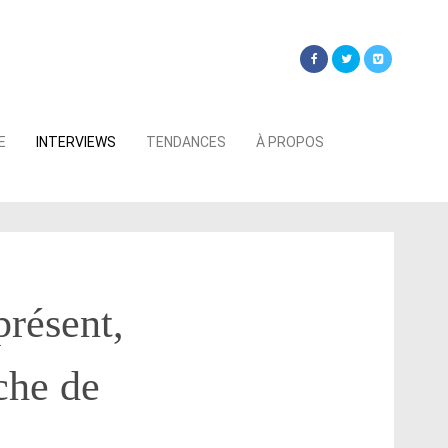
Searc
E
INTERVIEWS
TENDANCES
À PROPOS
for:
présent,
oche de