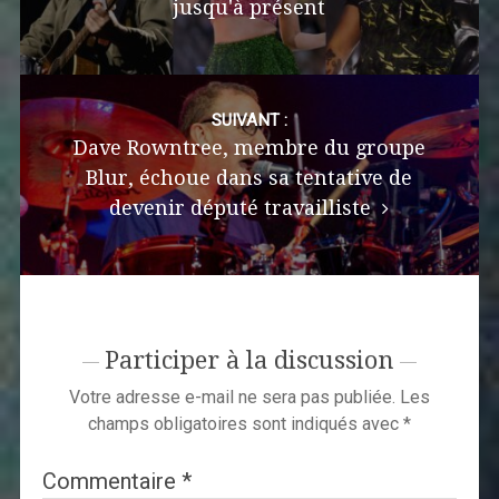
jusqu'à présent
SUIVANT :
Dave Rowntree, membre du groupe
Blur, échoue dans sa tentative de
devenir député travailliste
Participer à la discussion
Votre adresse e-mail ne sera pas publiée.
Les
champs obligatoires sont indiqués avec
*
Commentaire
*