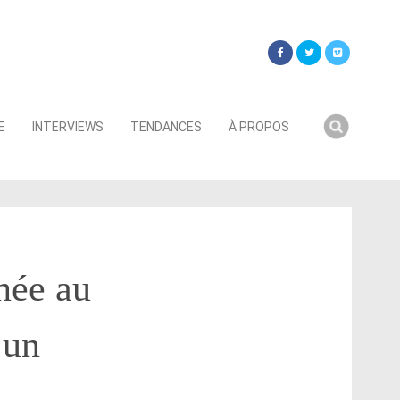
Searc
E
INTERVIEWS
TENDANCES
À PROPOS
for:
née au
 un