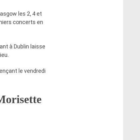
asgow les 2, 4 et
rniers concerts en
ant à Dublin laisse
ieu.
ençant le vendredi
Morisette