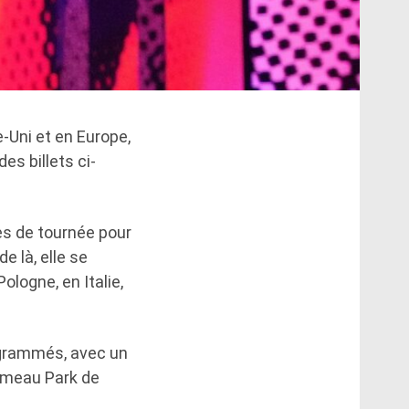
-Uni et en Europe,
es billets ci-
es de tournée pour
e là, elle se
logne, en Italie,
ogrammés, avec un
Ormeau Park de