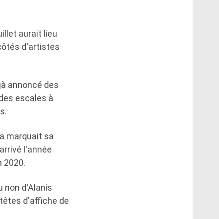
let aurait lieu
côtés d'artistes
éjà annoncé des
 des escales à
s.
ela marquait sa
arrivé l'année
n 2020.
u non d'Alanis
têtes d'affiche de