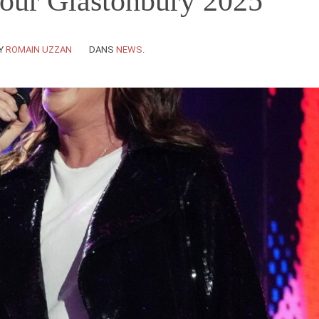
pour Glastonbury 2025
Y
ROMAIN UZZAN
DANS
NEWS
.