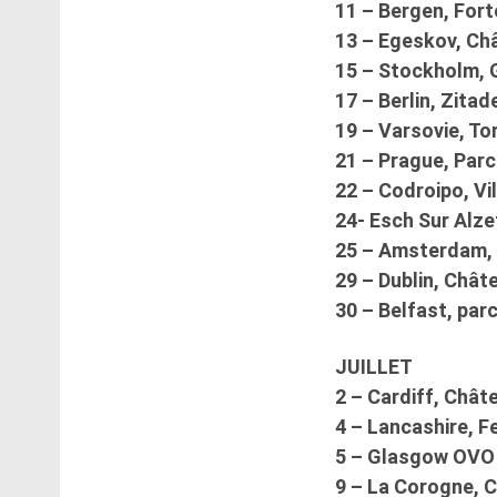
11 – Bergen, For
13 – Egeskov, Ch
15 – Stockholm, 
17 – Berlin, Zita
19 – Varsovie, T
21 – Prague, Parc
22 – Codroipo, Vil
24- Esch Sur Alz
25 – Amsterdam,
29 – Dublin, Chât
30 – Belfast, pa
JUILLET
2 – Cardiff, Chât
4 – Lancashire, F
5 – Glasgow OVO
9 – La Corogne, 