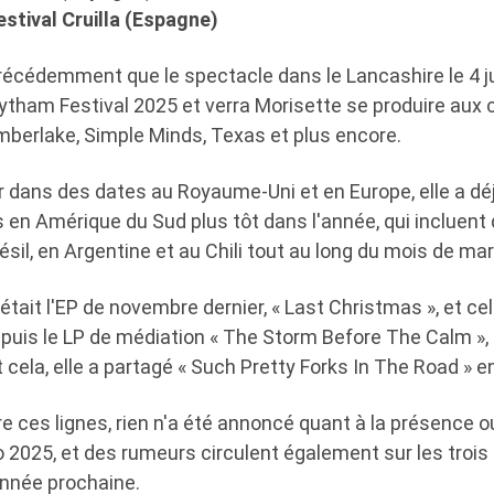
estival Cruilla (Espagne)
récédemment que le spectacle dans le Lancashire le 4 juil
ytham Festival 2025 et verra Morisette se produire aux 
mberlake, Simple Minds, Texas et plus encore.
r dans des dates au Royaume-Uni et en Europe, elle a d
 en Amérique du Sud plus tôt dans l'année, qui incluent
ésil, en Argentine et au Chili tout au long du mois de mar
 était l'EP de novembre dernier, « Last Christmas », et c
puis le LP de médiation « The Storm Before The Calm », 
cela, elle a partagé « Such Pretty Forks In The Road » e
 ces lignes, rien n'a été annoncé quant à la présence o
 2025, et des rumeurs circulent également sur les trois 
année prochaine.