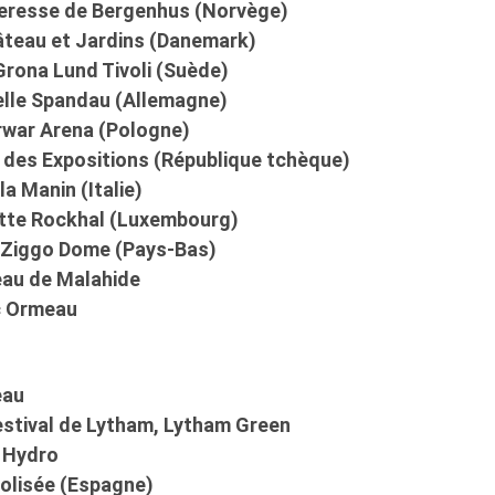
teresse de Bergenhus (Norvège)
âteau et Jardins (Danemark)
Grona Lund Tivoli (Suède)
delle Spandau (Allemagne)
orwar Arena (Pologne)
 des Expositions (République tchèque)
la Manin (Italie)
ette Rockhal (Luxembourg)
 Ziggo Dome (Pays-Bas)
eau de Malahide
rc Ormeau
eau
estival de Lytham, Lytham Green
 Hydro
Colisée (Espagne)