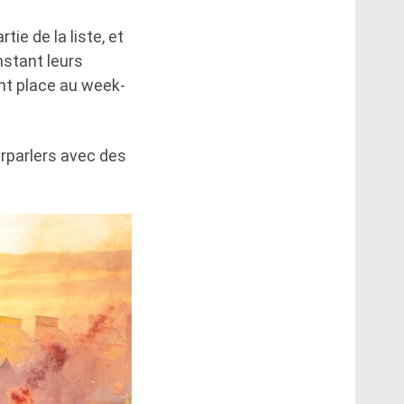
tie de la liste, et
nstant leurs
nt place au week-
urparlers avec des