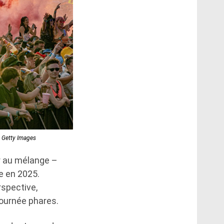
a Getty Images
er au mélange –
e en 2025.
rspective,
tournée phares.