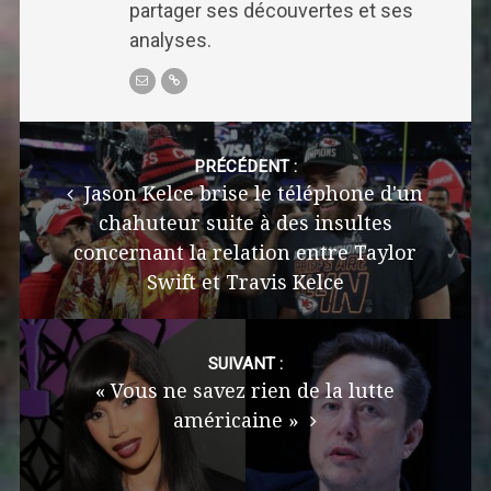
partager ses découvertes et ses
analyses.
Post
navigation
PRÉCÉDENT :
Jason Kelce brise le téléphone d'un
chahuteur suite à des insultes
concernant la relation entre Taylor
Swift et Travis Kelce
SUIVANT :
« Vous ne savez rien de la lutte
américaine »