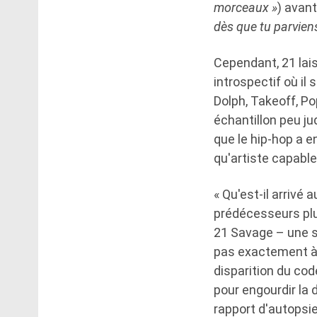
morceaux »
) avan
dès que tu parviens
Cependant, 21 lais
introspectif où il
Dolph, Takeoff, P
échantillon peu ju
que le hip-hop a e
qu'artiste capabl
« Qu'est-il arrivé
prédécesseurs plu
21 Savage – une s
pas exactement à 
disparition du co
pour engourdir la 
rapport d'autopsie