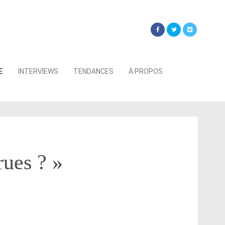
Searc
E
INTERVIEWS
TENDANCES
À PROPOS
for:
rues ? »