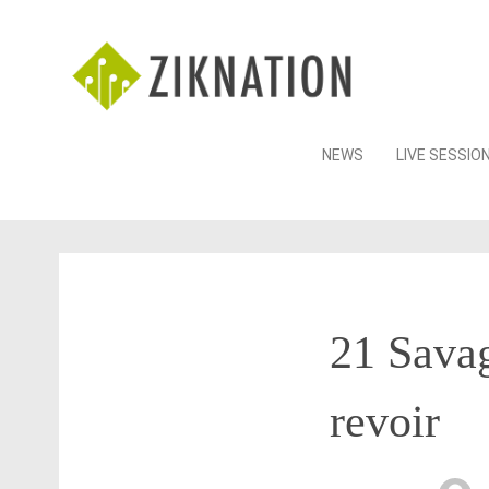
Skip
NEWS
LIVE SESSIO
to
content
21 Savag
revoir