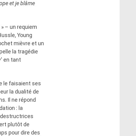
lope et je blâme
h » – un requiem
 Hussle, Young
ochet mièvre et un
elle la tragédie
' en tant
 le faisaient ses
ur la dualité de
s. Il ne répond
ation : la
odestructrices
ert plutôt de
mps pour dire des