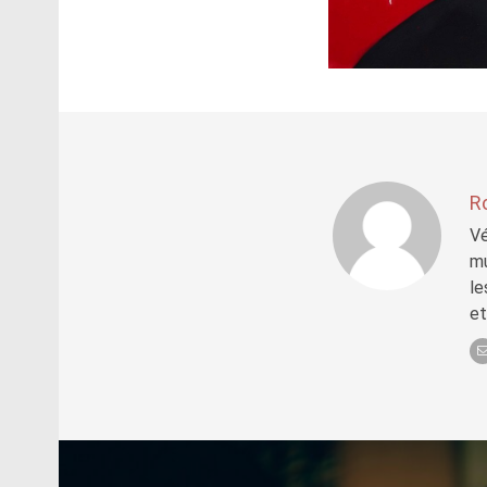
R
Vé
mu
le
et
Post
navigation