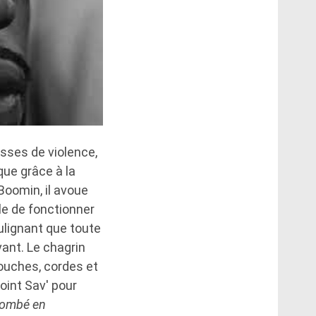
sses de violence,
que grâce à la
Boomin, il avoue
le de fonctionner
oulignant que toute
vant. Le chagrin
touches, cordes et
oint Sav' pour
 tombé en