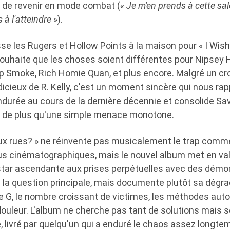
t de revenir en mode combat (
« Je m'en prends à cette sa
 à l'atteindre »
).
se les Rugers et Hollow Points à la maison pour « I Wis
 souhaite que les choses soient différentes pour Nipsey
op Smoke, Rich Homie Quan, et plus encore. Malgré un cr
dicieux de R. Kelly, c'est un moment sincère qui nous rapp
ndurée au cours de la dernière décennie et consolide Sav
e de plus qu'une simple menace monotone.
 aux rues? » ne réinvente pas musicalement le trap comme
s cinématographiques, mais le nouvel album met en vale
tar ascendante aux prises perpétuelles avec des démon
la question principale, mais documente plutôt sa dégrad
de G, le nombre croissant de victimes, les méthodes aut
douleur. L'album ne cherche pas tant de solutions mais s
, livré par quelqu'un qui a enduré le chaos assez longte