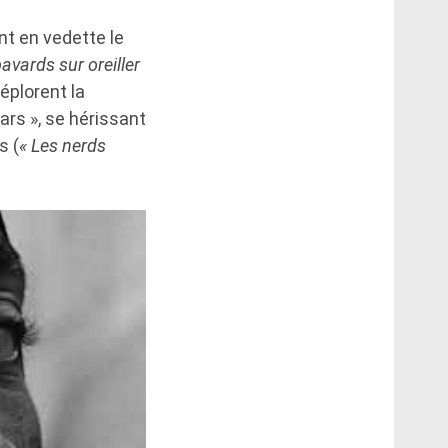
nt en vedette le
bavards sur oreiller
déplorent la
ars », se hérissant
s (
« Les nerds