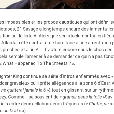
s impassibles et les propos caustiques qui ont défini 
ixtapes, 21 Savage a longtemps enduré des lamentation
ition sur la liste A. Alors que son stock montait en flèch
Atlanta a été contraint de faire face à une arrestation pa
 proches et à un ATL fracturé encore sous le choc de
cela semble l'amener à se demander ce qui n'a pas fonc
« What Happened To The Streets ? ».
aughter King continue sa série d'intros enflammés avec 
der graveleux où il prête allégeance à la zone 6 d'East A
ne quitterai jamais le 6 »
) tout en glissant sur un rythme
ezy. Comme il se souvient de
« grandir dans la folie »
Sav'
triels entre deux collaborateurs fréquents (
« Chatte, ne 
o ou Drake »
)