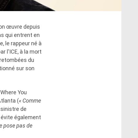
son œuvre depuis
s qui entrent en
e, le rappeur né à
r l'ICE, à la mort
s retombées du
tionné sur son
« Where You
tlanta (
« Comme
 sinistre de
 évite également
me pose pas de